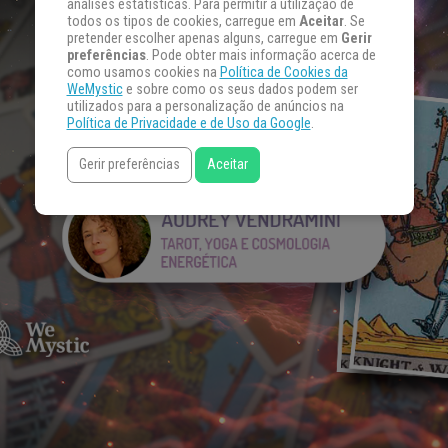
análises estatísticas. Para permitir a utilização de
todos os tipos de cookies, carregue em
Aceitar
. Se
pretender escolher apenas alguns, carregue em
Gerir
preferências
. Pode obter mais informação acerca de
como usamos cookies na
Política de Cookies da
WeMystic
e sobre como os seus dados podem ser
utilizados para a personalização de anúncios na
Política de Privacidade e de Uso da Google
.
Gerir preferências
Aceitar