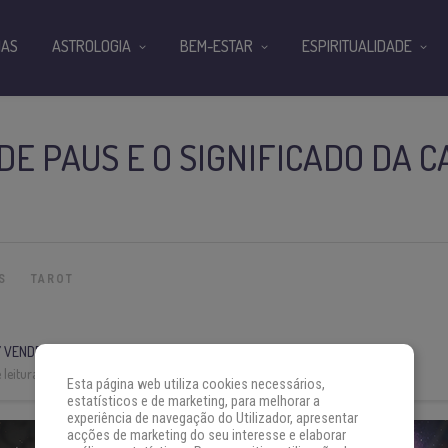
IAS
ASTROLOGIA
BEM-ESTAR
ESPIRITUALIDADE
DE PAUS E O SIGNIFICADO DA 
S
TAROT
 VENDRAMINI
leitura:
3 min
Esta página web utiliza cookies necessários,
estatísticos e de marketing, para melhorar a
experiência de navegação do Utilizador, apresentar
acções de marketing do seu interesse e elaborar