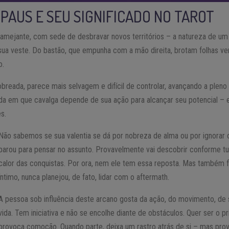
 PAUS E SEU SIGNIFICADO NO TAROT
lamejante, com sede de desbravar novos territórios – a natureza de um
ua veste. Do bastão, que empunha com a mão direita, brotam folhas ve
o.
obreada, parece mais selvagem e difícil de controlar, avançando a plen
árida em que cavalga depende de sua ação para alcançar seu potencial –
s.
Não sabemos se sua valentia se dá por nobreza de alma ou por ignorar o
parou para pensar no assunto. Provavelmente vai descobrir conforme t
calor das conquistas. Por ora, nem ele tem essa reposta. Mas também f
íntimo, nunca planejou, de fato, lidar com o aftermath.
A pessoa sob influência deste arcano gosta da ação, do movimento, de s
vida. Tem iniciativa e não se encolhe diante de obstáculos. Quer ser o p
provoca comoção. Quando parte, deixa um rastro atrás de si – mas pro