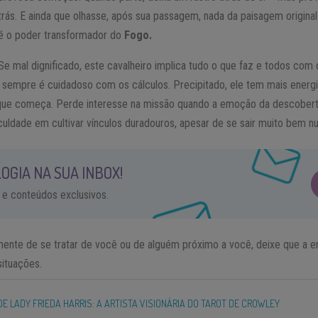
trás. E ainda que olhasse, após sua passagem, nada da paisagem original 
é o poder transformador do
Fogo.
Se mal dignificado, este cavalheiro implica tudo o que faz e todos com
 sempre é cuidadoso com os cálculos. Precipitado, ele tem mais energia
o que começa. Perde interesse na missão quando a emoção da descoberta 
uldade em cultivar vínculos duradouros, apesar de se sair muito bem n
OGIA NA SUA INBOX!
 e conteúdos exclusivos.
ente de se tratar de você ou de alguém próximo a você, deixe que a en
situações.
DE LADY FRIEDA HARRIS: A ARTISTA VISIONÁRIA DO TAROT DE CROWLEY