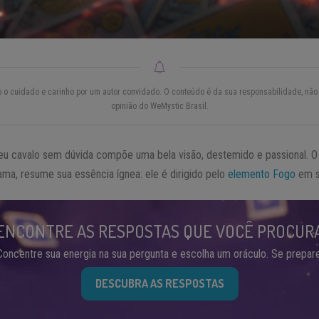
do o cuidado e carinho por um autor convidado. O conteúdo é da sua responsabilidade, não 
opinião do WeMystic Brasil.
u cavalo sem dúvida compõe uma bela visão, destemido e passional. 
ma, resume sua essência ígnea: ele é dirigido pelo
elemento Fogo
em s
ENCONTRE AS RESPOSTAS QUE VOCÊ PROCUR
Concentre sua energia na sua pergunta e escolha um oráculo. Se prepare
DESCUBRA AS RESPOSTAS