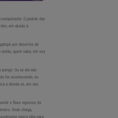
 conquistador. O padrão das
rdes, em alusão à
o galope por desertos de
 e então, quem sabe, em vez
 perigo. Ou se ele não
udo for acontecendo, no
ica a dúvida se, em seu
entir o fluxo vigoroso da
rimeiro. Onde chega,
vavelmente nunca olha para