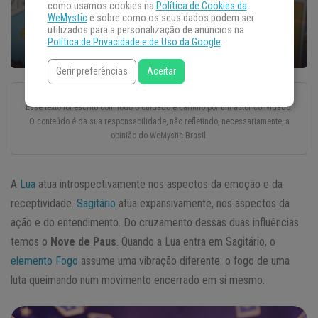
como usamos cookies na
Política de Cookies da
WeMystic
e sobre como os seus dados podem ser
utilizados para a personalização de anúncios na
Política de Privacidade e de Uso da Google
.
Gerir preferências
Aceitar
Esse texto foi escrito com todo o cuidado e carinho por um autor convidado.
O conteúdo é da sua responsabilidade, não refletindo, necessariamente, a
opinião do WeMystic Brasil.
A
Lua
atua introspectivamente nos aspectos da emoção e da
receptividade.
Sagitário
atua expansivamente, nos aspectos da
ação e do entendimento. Do cruzamento dessas duas influências
temos o
Nove de Paus
. Quando a Lua entra em Sagitário, o
elemento Fogo
assume uma vibração diferente: o fogo de uma
luta queimando num movimento encerrado em si mesmo.