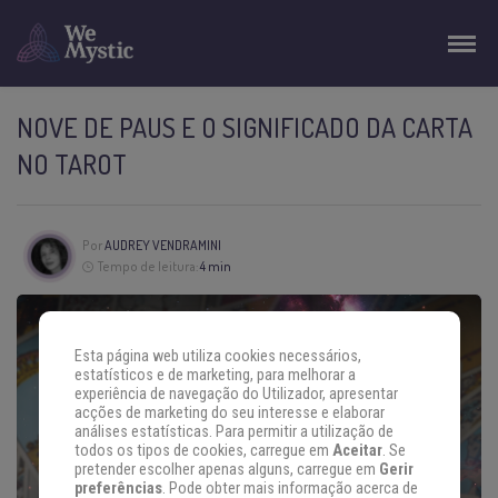
NOVE DE PAUS E O SIGNIFICADO DA CARTA
NO TAROT
Por
AUDREY VENDRAMINI
Tempo de leitura:
4 min
Esta página web utiliza cookies necessários,
estatísticos e de marketing, para melhorar a
experiência de navegação do Utilizador, apresentar
acções de marketing do seu interesse e elaborar
análises estatísticas. Para permitir a utilização de
todos os tipos de cookies, carregue em
Aceitar
. Se
pretender escolher apenas alguns, carregue em
Gerir
preferências
. Pode obter mais informação acerca de