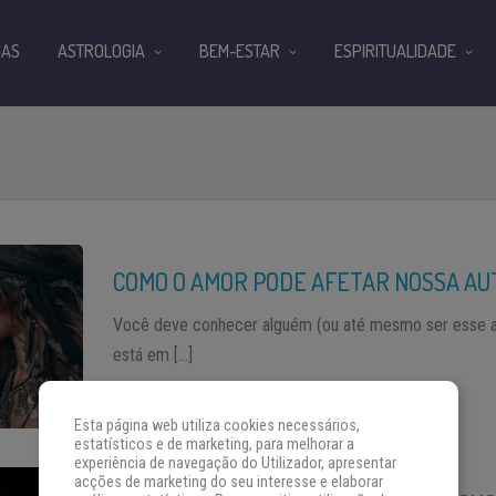
IAS
ASTROLOGIA
BEM-ESTAR
ESPIRITUALIDADE
COMO O AMOR PODE AFETAR NOSSA AU
Você deve conhecer alguém (ou até mesmo ser esse 
está em […]
Esta página web utiliza cookies necessários,
estatísticos e de marketing, para melhorar a
experiência de navegação do Utilizador, apresentar
acções de marketing do seu interesse e elaborar