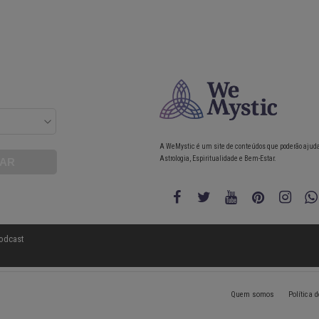
A WeMystic é um site de conteúdos que poderão ajud
Astrologia, Espiritualidade e Bem-Estar.
odcast
Quem somos
Política 