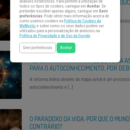
QUE TAL SE A GENTE FALASSE UM POU
análises estatísticas. Para permitir a utilização de
todos os tipos de cookies, carregue em
Aceitar
. Se
ALQUIMIA?
pretender escolher apenas alguns, carregue em
Gerir
preferências
. Pode obter mais informação acerca de
Alquimia é um lance que caiu em uma espécie de limbo 
como usamos cookies na
Política de Cookies da
WeMystic
e sobre como os seus dados podem ser
utilizados para a personalização de anúncios na
Política de Privacidade e de Uso da Google
.
Gerir preferências
Aceitar
REFORMA ÍNTIMA ATRAVÉS DO MAPA AS
PARA O AUTOCONHECIMENTO, POR DEB
A reforma íntima através do mapa astral é um process
autoconhecimento e […]
O PARADOXO DA VIDA: POR QUE O MUND
CONTRÁRIO?