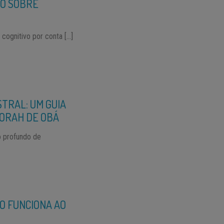
CO SOBRE
cognitivo por conta […]
TRAL: UM GUIA
ORAH DE OBÁ
o profundo de
O FUNCIONA AO