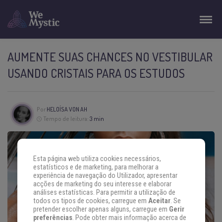
AUMENTE SUAS CHANCES NO VESTIBULAR
USANDO CRISTAIS PARA OS ESTUDOS
Por
HELOÍSA VON AH
Tempo de leitura:
3 min
Esta página web utiliza cookies necessários,
estatísticos e de marketing, para melhorar a
experiência de navegação do Utilizador, apresentar
acções de marketing do seu interesse e elaborar
análises estatísticas. Para permitir a utilização de
todos os tipos de cookies, carregue em
Aceitar
. Se
pretender escolher apenas alguns, carregue em
Gerir
preferências
. Pode obter mais informação acerca de