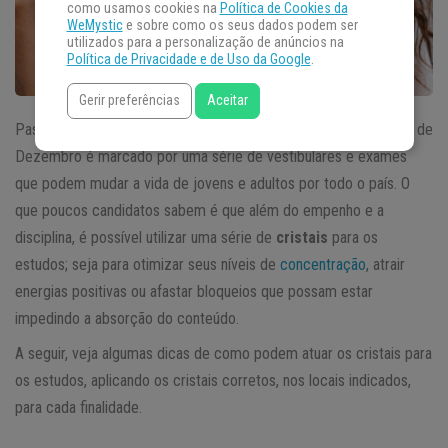
como usamos cookies na
Política de Cookies da
WeMystic
e sobre como os seus dados podem ser
utilizados para a personalização de anúncios na
Política de Privacidade e de Uso da Google
.
Gerir preferências
Aceitar
Passadas as fases decisivas para muitos, como o ENEM, o mês de
Dezembro é marcado por uma série de vestibulares e exames
que podem mudar a vida de jovens e adultos por todo o país. O
que poucos candidatos sabem é que além do empenho e a
disciplina, é possível utilizar uma série de
cristais
para os
estudos; seja para otimizar seus níveis de
concentração
, atrair
energias positivas ou afastar bloqueios que possam estar
impedindo a absorção do conteúdo.
A seguir, veja algumas dicas de como podem atuar os cristais para
os estudos, aplicando os cristais corretos, nos locais indicados,
para cada finalidade.