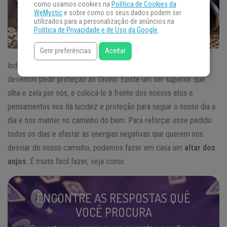
como usamos cookies na
Política de Cookies da
WeMystic
e sobre como os seus dados podem ser
utilizados para a personalização de anúncios na
Política de Privacidade e de Uso da Google
.
Gerir preferências
Aceitar
Independente de qual for a sua crença, todos nós podemos e
devemos pedir proteção ao Divino. Existe um ser superior que
olha e zela por nós, e colocá-lo à frente dos nossos atos e
pensamentos nos dá lucidez e proteção para seguir o nosso dia a
dia e nos manter no caminho do bem. Para reforçar esse pedido
todos os dias e afastar as energias negativas que querem nos
desviar do nosso caminho, podemos fazer em casa um
altar dos
anjos
. É muito fácil fazer, veja como.
ENCONTRE AS RESPOSTAS QUE
VOCÊ PROCURA