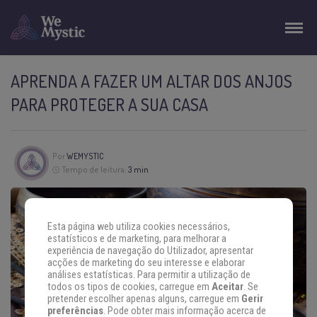
APRENDA A FAZER UM ALTAR DOS ANJOS
PARA PROTEGER A SUA CASA
Por
WEMYSTIC
Tempo de leitura:
3 min
Esta página web utiliza cookies necessários,
estatísticos e de marketing, para melhorar a
experiência de navegação do Utilizador, apresentar
acções de marketing do seu interesse e elaborar
análises estatísticas. Para permitir a utilização de
todos os tipos de cookies, carregue em
Aceitar
. Se
pretender escolher apenas alguns, carregue em
Gerir
preferências
. Pode obter mais informação acerca de