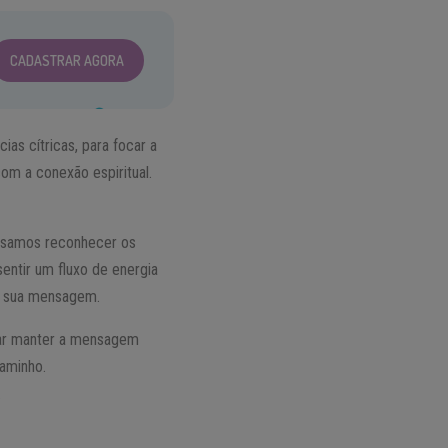
CADASTRAR AGORA
as cítricas, para focar a
om a conexão espiritual.
cisamos reconhecer os
ntir um fluxo de energia
ar sua mensagem.
ntar manter a mensagem
caminho.
.