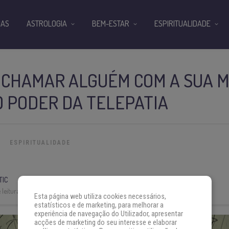
IAS
ASTROLOGIA
BEM-ESTAR
ESPIRITUALIDADE
 CHAMAR ALGUÉM COM A SUA 
 PODER DA TELEPATIA
ESPIRITUALIDADE
TIC
leitura:
3 min
Esta página web utiliza cookies necessários,
estatísticos e de marketing, para melhorar a
experiência de navegação do Utilizador, apresentar
acções de marketing do seu interesse e elaborar