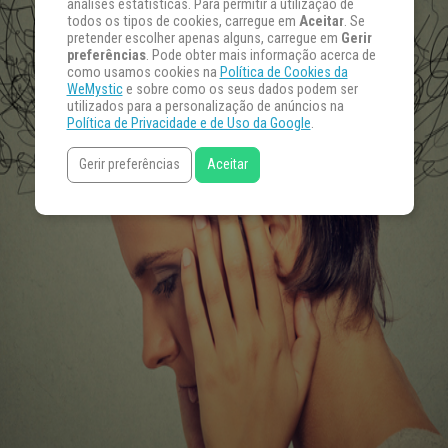
análises estatísticas. Para permitir a utilização de
todos os tipos de cookies, carregue em
Aceitar
. Se
pretender escolher apenas alguns, carregue em
Gerir
preferências
. Pode obter mais informação acerca de
como usamos cookies na
Política de Cookies da
WeMystic
e sobre como os seus dados podem ser
utilizados para a personalização de anúncios na
Política de Privacidade e de Uso da Google
.
Gerir preferências
Aceitar