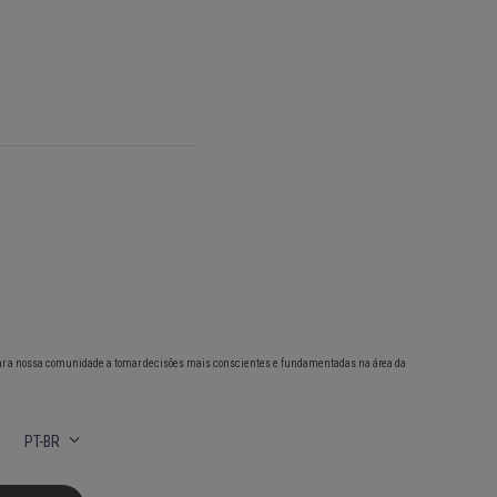
ar a nossa comunidade a tomar decisões mais conscientes e fundamentadas na área da
PT-BR