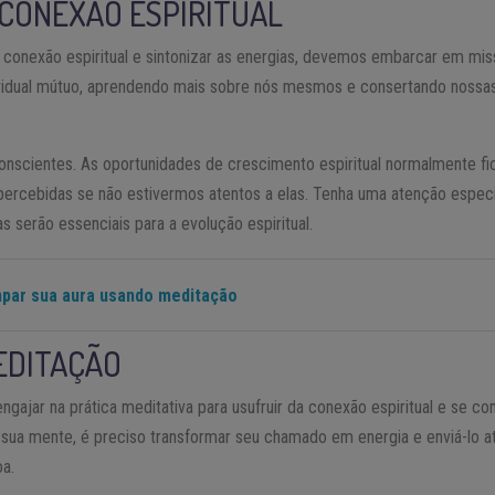
CONEXÃO ESPIRITUAL
conexão espiritual e sintonizar as energias, devemos embarcar em missõ
vidual mútuo, aprendendo mais sobre nós mesmos e consertando nossas
nscientes. As oportunidades de crescimento espiritual normalmente fic
ercebidas se não estivermos atentos a elas. Tenha uma atenção especi
s serão essenciais para a evolução espiritual.
mpar sua aura usando meditação
EDITAÇÃO
 engajar na prática meditativa para usufruir da conexão espiritual e se c
ua mente, é preciso transformar seu chamado em energia e enviá-lo a
oa.