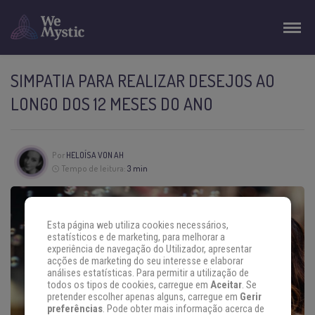
SIMPATIA PARA REALIZAR DESEJOS AO
LONGO DOS 12 MESES DO ANO
Por
HELOÍSA VON AH
Tempo de leitura:
3 min
Esta página web utiliza cookies necessários,
estatísticos e de marketing, para melhorar a
experiência de navegação do Utilizador, apresentar
acções de marketing do seu interesse e elaborar
análises estatísticas. Para permitir a utilização de
todos os tipos de cookies, carregue em
Aceitar
. Se
pretender escolher apenas alguns, carregue em
Gerir
preferências
. Pode obter mais informação acerca de