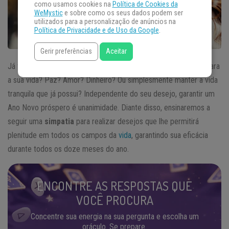
como usamos cookies na
Política de Cookies da
WeMystic
e sobre como os seus dados podem ser
utilizados para a personalização de anúncios na
Política de Privacidade e de Uso da Google
.
Gerir preferências
Aceitar
Já fez os seus pedidos para o próximo ano? O que você quer para
a sua vida? Paz? Amor? Dinheiro? Ou simplesmente manter a vida
tranquila que já possui? Independente do seu desejo, garantir um
Ano Novo próspero é unanimidade. Diante disso, ensinaremos a
seguir uma
simpatia
para realizar desejos que lhe permitirá
plenitude em todos os campos da
vida
, garantindo sua eficácia
durante todos os doze meses do ano.
ENCONTRE AS RESPOSTAS QUE
VOCÊ PROCURA
Concentre sua energia na sua pergunta e escolha um
oráculo. Se prepare.