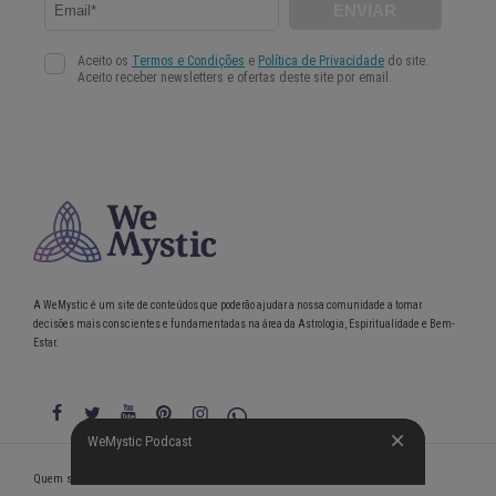
A WeMystic é um site de conteúdos que poderão ajudar a nossa comunidade a tomar
decisões mais conscientes e fundamentadas na área da Astrologia, Espiritualidade e Bem-
Estar.
WeMystic Podcast
WeMystic Podcast
Quem somos
Política de Privacidade
Condições gerais de utilização