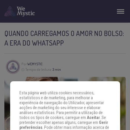
QUANDO CARREGAMOS O AMOR NO BOLSO:
A ERA DO WHATSAPP
Por
WEMYSTIC
Tempo de leitura:
3 min
Esta página web utiliza cookies necessários,
estatísticos e de marketing, para melhorar a
experiência de navegação do Utilizador, apresentar
acções de marketing do seu interesse e elaborar
análises estatísticas. Para permitir a utilização de
todos os tipos de cookies, carregue em
Aceitar
. Se
pretender escolher apenas alguns, carregue em
Gerir
preferências
. Pode obter mais informação acerca de