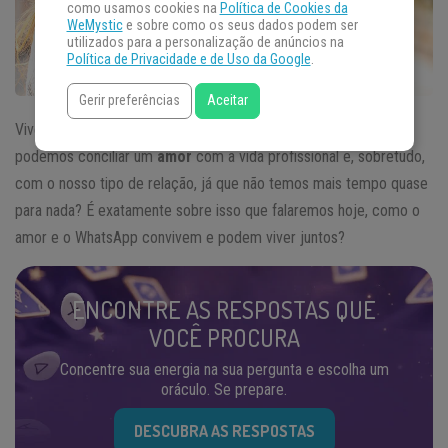
como usamos cookies na
Política de Cookies da
WeMystic
e sobre como os seus dados podem ser
utilizados para a personalização de anúncios na
Política de Privacidade e de Uso da Google
.
Gerir preferências
Aceitar
Viver em nossos dias parece ser cada vez mais difícil. Como
podemos conciliar um
amor
com a vida profissional e, sobretudo,
com o nosso tipo de relação, já que não temos mais tempo quase
para nada? É exatamente sobre isso que falaremos hoje, como o
amor e o WhatsApp convivem e podem viver juntos?
ENCONTRE AS RESPOSTAS QUE
VOCÊ PROCURA
Concentre sua energia na sua pergunta e escolha um
oráculo. Se prepare.
DESCUBRA AS RESPOSTAS