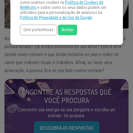
como usamos cookies na
Política de Cookies da
WeMystic
e sobre como os seus dados podem ser
utilizados para a personalização de anúncios na
Política de Privacidade e de Uso da Google
.
Gerir preferências
Aceitar
Ao fazer uma
amarração amorosa
, o trabalho pode prejudicar a
pessoa amada? Ele estará prisioneira do seu amor? Esta é uma
dúvida muito comum e que divide inclusive os pais e mães de
santo que realizam rituais e trabalhos. Afinal, ao fazer uma
amarração, a pessoa fica ao seu lado contra vontade?
ENCONTRE AS RESPOSTAS QUE
VOCÊ PROCURA
Concentre sua energia na sua pergunta e escolha um
oráculo. Se prepare.
DESCUBRA AS RESPOSTAS