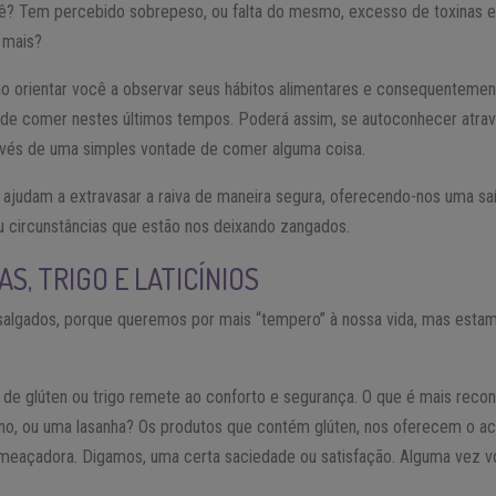
cê? Tem percebido sobrepeso, ou falta do mesmo, excesso de toxinas e
 mais?
o orientar você a observar seus hábitos alimentares e consequenteme
de comer nestes últimos tempos. Poderá assim, se autoconhecer atrav
avés de uma simples vontade de comer alguma coisa.
 ajudam a extravasar a raiva de maneira segura, oferecendo-nos uma s
u circunstâncias que estão nos deixando zangados.
S, TRIGO E LATICÍNIOS
 salgados, porque queremos por mais “tempero” à nossa vida, mas est
de glúten ou trigo remete ao conforto e segurança. O que é mais recon
no, ou uma lasanha? Os produtos que contém glúten, nos oferecem o a
eaçadora. Digamos, uma certa saciedade ou satisfação. Alguma vez voc