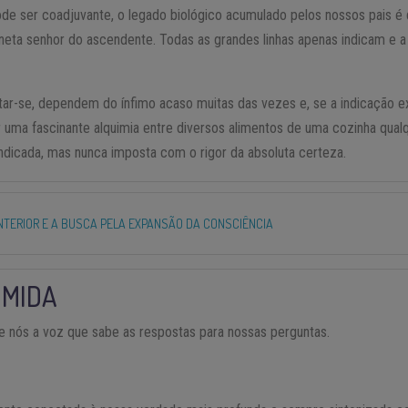
ode ser coadjuvante, o legado biológico acumulado pelos nossos pais 
aneta senhor do ascendente. Todas as grandes linhas apenas indicam e 
mentar-se, dependem do ínfimo acaso muitas das vezes e, se a indicação e
r uma fascinante alquimia entre diversos alimentos de uma cozinha qual
ndicada, mas nunca imposta com o rigor da absoluta certeza.
INTERIOR E A BUSCA PELA EXPANSÃO DA CONSCIÊNCIA
OMIDA
e nós a voz que sabe as respostas para nossas perguntas.