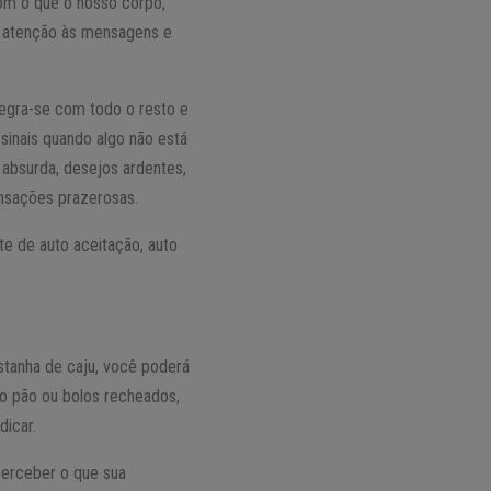
om o que o nosso corpo,
ar atenção às mensagens e
ntegra-se com todo o resto e
sinais quando algo não está
absurda, desejos ardentes,
sensações prazerosas.
te de auto aceitação, auto
stanha de caju, você poderá
 pão ou bolos recheados,
dicar.
perceber o que sua