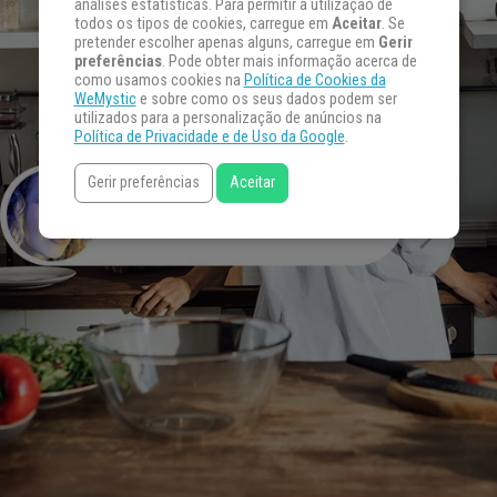
análises estatísticas. Para permitir a utilização de
todos os tipos de cookies, carregue em
Aceitar
. Se
pretender escolher apenas alguns, carregue em
Gerir
preferências
. Pode obter mais informação acerca de
como usamos cookies na
Política de Cookies da
WeMystic
e sobre como os seus dados podem ser
utilizados para a personalização de anúncios na
Política de Privacidade e de Uso da Google
.
Gerir preferências
Aceitar