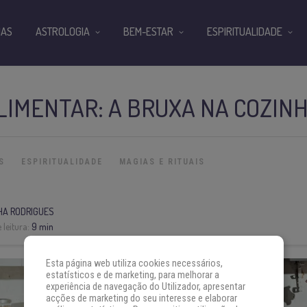
IAS
ASTROLOGIA
BEM-ESTAR
ESPIRITUALIDADE
LIMENTAR: A BRUXA NA COZIN
S
ESPIRITUALIDADE
MAGIAS E RITUAIS
HA RODRIGUES
leitura:
9 min
Esta página web utiliza cookies necessários,
estatísticos e de marketing, para melhorar a
experiência de navegação do Utilizador, apresentar
acções de marketing do seu interesse e elaborar