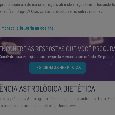
pre funcionaram de maneira mágica, atraindo amigos leais e tornando
não faz milagres? Chás curativos, dentre várias outras receitas.
imentos: a bruxaria na cozinha
ENCONTRE AS RESPOSTAS QUE VOCÊ PROCUR
Concentre sua energia na sua pergunta e escolha um oráculo. Se prepare
DESCUBRA AS RESPOSTAS
IÊNCIA ASTROLÓGICA DIETÉTICA
ram a prática da Astrologia dietética. Logo se expandiu pela Terra. Era
, o pai da medicina, era um astrólogo formidável.