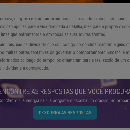
orânea, os
guerreiros samurais
continuam sendo símbolos de honra, c
is ​​não apenas para a vida dedicada à batalha, mas para a própria existên
 lutas que enfrentamos e em todas as suas muitas frentes.
samurais, não há dúvida de que seu código de conduta mantém alguns ens
 como muitas outras tentativas de governar o comportamento humano, a m
formados ao longo do tempo, os orientaram para a realização de um cert
o indivíduo e a comunidade.
ENCONTRE AS RESPOSTAS QUE VOCÊ PROCUR
Concentre sua energia na sua pergunta e escolha um oráculo. Se prepare
DESCUBRA AS RESPOSTAS