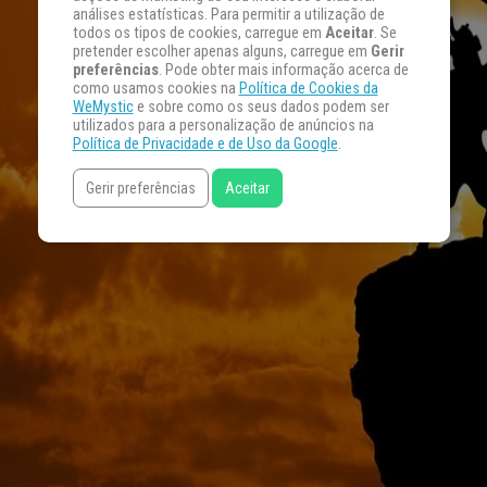
análises estatísticas. Para permitir a utilização de
todos os tipos de cookies, carregue em
Aceitar
. Se
pretender escolher apenas alguns, carregue em
Gerir
preferências
. Pode obter mais informação acerca de
como usamos cookies na
Política de Cookies da
WeMystic
e sobre como os seus dados podem ser
utilizados para a personalização de anúncios na
Política de Privacidade e de Uso da Google
.
Gerir preferências
Aceitar