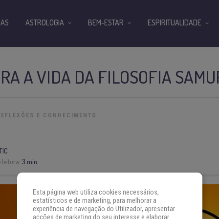
IAS
ASTROLOGIA
BEM-ESTAR
ESPIRITUALIDADE
ARA A VIDA DA FILOSOFIA SAMU
REFLEXÕES E CONHECIMENTO
TIC
leitura:
3 min
Esta página web utiliza cookies necessários,
estatísticos e de marketing, para melhorar a
experiência de navegação do Utilizador, apresentar
acções de marketing do seu interesse e elaborar