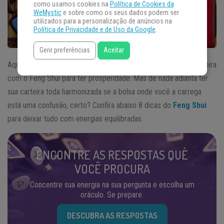
como usamos cookies na
Política de Cookies da
WeMystic
e sobre como os seus dados podem ser
utilizados para a personalização de anúncios na
Política de Privacidade e de Uso da Google
.
Gerir preferências
Aceitar
Aqui
neste artigo
nós já ensinamos como organizar a sua carteira
com o Feng Shui para ter prosperidade. Mas de nada adianta ter
sua carteira toda harmonizada se a bolsa onde você a carrega
está uma confusão, certo? Confira abaixo 8 dicas do
Feng Shui
para deixar tudo com energias equilibradas.
ENCONTRE AS RESPOSTAS QUE
VOCÊ PROCURA
Concentre sua energia na sua pergunta e escolha um
oráculo. Se prepare.
DESCUBRA AS RESPOSTAS