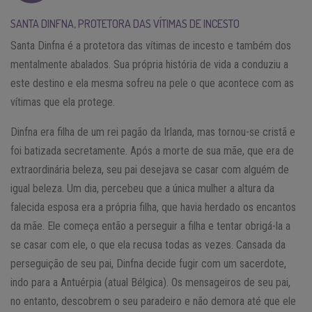
SANTA DINFNA, PROTETORA DAS VÍTIMAS DE INCESTO
Santa Dinfna é a protetora das vítimas de incesto e também dos
mentalmente abalados. Sua própria história de vida a conduziu a
este destino e ela mesma sofreu na pele o que acontece com as
vítimas que ela protege.
Dinfna era filha de um rei pagão da Irlanda, mas tornou-se cristã e
foi batizada secretamente. Após a morte de sua mãe, que era de
extraordinária beleza, seu pai desejava se casar com alguém de
igual beleza. Um dia, percebeu que a única mulher a altura da
falecida esposa era a própria filha, que havia herdado os encantos
da mãe. Ele começa então a perseguir a filha e tentar obrigá-la a
se casar com ele, o que ela recusa todas as vezes. Cansada da
perseguição de seu pai, Dinfna decide fugir com um sacerdote,
indo para a Antuérpia (atual Bélgica). Os mensageiros de seu pai,
no entanto, descobrem o seu paradeiro e não demora até que ele