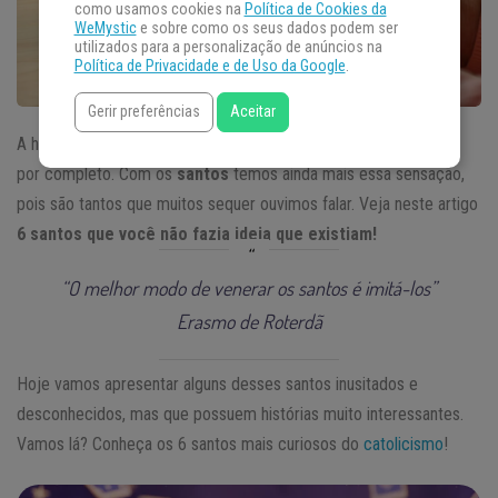
como usamos cookies na
Política de Cookies da
WeMystic
e sobre como os seus dados podem ser
utilizados para a personalização de anúncios na
Política de Privacidade e de Uso da Google
.
Gerir preferências
Aceitar
A história católica é tão rica que é quase impossível conhecê-la
por completo. Com os
santos
temos ainda mais essa sensação,
pois são tantos que muitos sequer ouvimos falar. Veja neste artigo
6 santos que você não fazia ideia que existiam!
“O melhor modo de venerar os santos é imitá-los”
Erasmo de Roterdã
Hoje vamos apresentar alguns desses santos inusitados e
desconhecidos, mas que possuem histórias muito interessantes.
Vamos lá? Conheça os 6 santos mais curiosos do
catolicismo
!