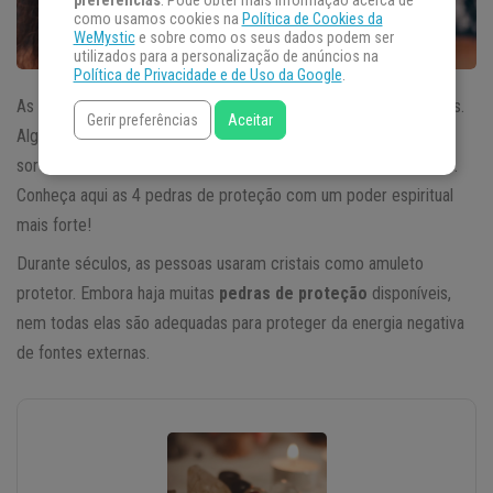
preferências
. Pode obter mais informação acerca de
como usamos cookies na
Política de Cookies da
WeMystic
e sobre como os seus dados podem ser
utilizados para a personalização de anúncios na
Política de Privacidade e de Uso da Google
.
As pessoas usam
pedras e cristais
por uma variedade de razões.
Gerir preferências
Aceitar
Alguns usam para fins de cura, enquanto outros usam para boa
sorte. Mas a maioria das pessoas utilizam para fins de proteção.
Conheça aqui as 4 pedras de proteção com um poder espiritual
mais forte!
Durante séculos, as pessoas usaram cristais como amuleto
protetor. Embora haja muitas
pedras de proteção
disponíveis,
nem todas elas são adequadas para proteger da energia negativa
de fontes externas.