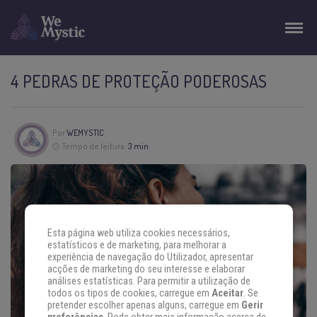
4 PEDRAS DE PROTEÇÃO PODEROSAS
Por
WEMYSTIC
Tempo de leitura:
3 min
Esta página web utiliza cookies necessários,
estatísticos e de marketing, para melhorar a
experiência de navegação do Utilizador, apresentar
acções de marketing do seu interesse e elaborar
análises estatísticas. Para permitir a utilização de
todos os tipos de cookies, carregue em
Aceitar
. Se
pretender escolher apenas alguns, carregue em
Gerir