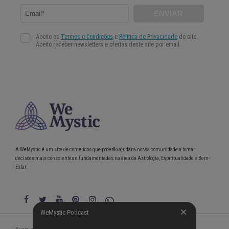
A WeMystic é um site de conteúdos que poderão ajudar a nossa comunidade a tomar
decisões mais conscientes e fundamentadas na área da Astrologia, Espiritualidade e Bem-
Estar.
WeMystic Podcast
WeMystic Podcast