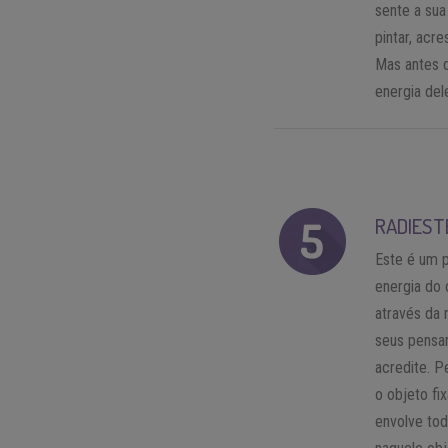
sente a su
pintar, acr
Mas antes d
energia del
RADIEST
Este é um p
energia do 
através da 
seus pensam
acredite. P
o objeto fi
envolve tod