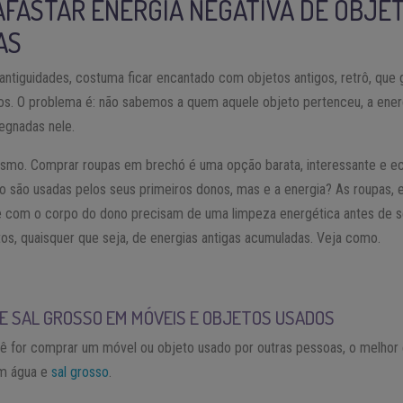
AFASTAR ENERGIA NEGATIVA DE OBJET
AS
 antiguidades, costuma ficar encantado com objetos antigos, retrô, qu
s. O problema é: não sabemos a quem aquele objeto pertenceu, a ener
egnadas nele.
mo. Comprar roupas em brechó é uma opção barata, interessante e ec
ão são usadas pelos seus primeiros donos, mas e a energia? As roupas,
e com o corpo do dono precisam de uma limpeza energética antes de se
etos, quaisquer que seja, de energias antigas acumuladas. Veja como.
E SAL GROSSO EM MÓVEIS E OBJETOS USADOS
ê for comprar um móvel ou objeto usado por outras pessoas, o melhor
om água e
sal grosso
.