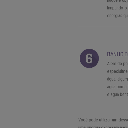
naquele obj
limpando-o.
energias qu
BANHO D
Além do pod
especialmen
água, algum
água comum.
e água bent
Você pode utilizar um des
uma energia excessiva naque