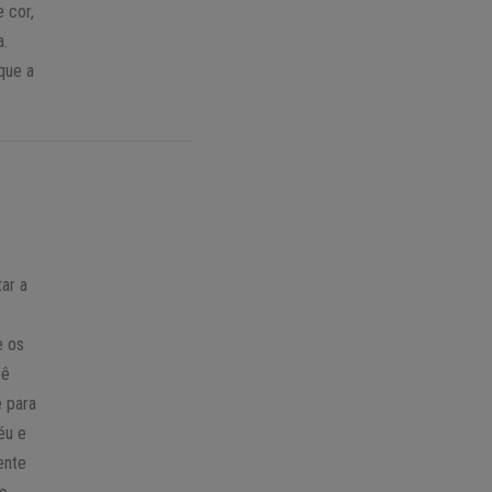
 cor,
a.
que a
ar a
e os
cê
e para
éu e
ente