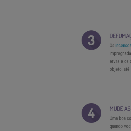
DEFUMAÇ
Os
incenso
impregnadas
ervas e os 
objeto, até 
MUDE AS
Uma boa sol
quando voc