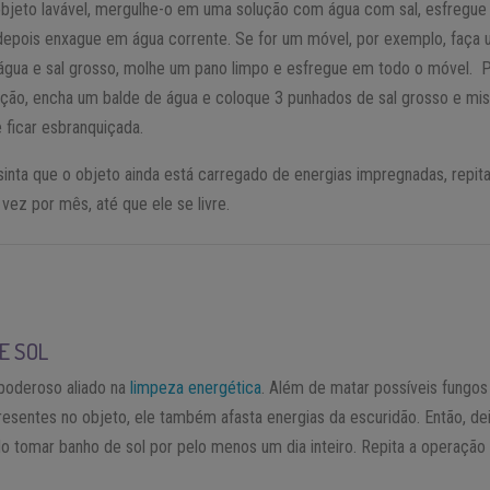
objeto lavável, mergulhe-o em uma solução com água com sal, esfregu
depois enxague em água corrente. Se for um móvel, por exemplo, faça
água e sal grosso, molhe um pano limpo e esfregue em todo o móvel. 
ução, encha um balde de água e coloque 3 punhados de sal grosso e mis
 ficar esbranquiçada.
inta que o objeto ainda está carregado de energias impregnadas, repita
vez por mês, até que ele se livre.
E SOL
 poderoso aliado na
limpeza energética
. Além de matar possíveis fungos
resentes no objeto, ele também afasta energias da escuridão. Então, de
o tomar banho de sol por pelo menos um dia inteiro. Repita a operação