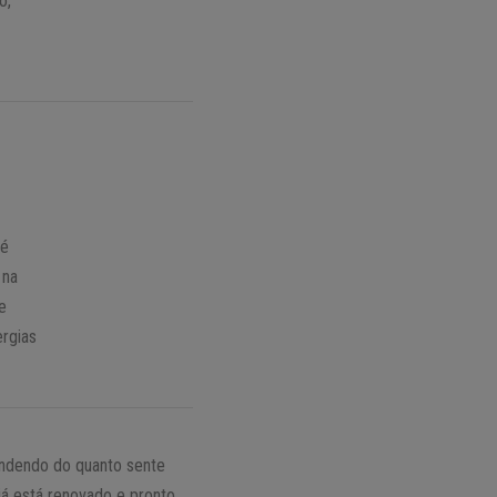
o,
 é
 na
e
ergias
endendo do quanto sente
já está renovado e pronto