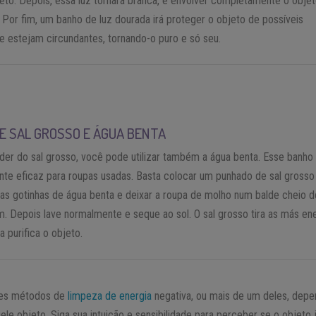
eto. Depois, essa luz tornará branca, e envolver completamente o objet
 Por fim, um banho de luz dourada irá proteger o objeto de possíveis
e estejam circundantes, tornando-o puro e só seu.
E SAL GROSSO E ÁGUA BENTA
er do sal grosso, você pode utilizar também a água benta. Esse banho
te eficaz para roupas usadas. Basta colocar um punhado de sal grosso
as gotinhas de água benta e deixar a roupa de molho num balde cheio d
 Depois lave normalmente e seque ao sol. O sal grosso tira as más en
a purifica o objeto.
ses métodos de
limpeza de energia
negativa, ou mais de um deles, dep
le objeto. Siga sua intuição e sensibilidade para perceber se o objeto 