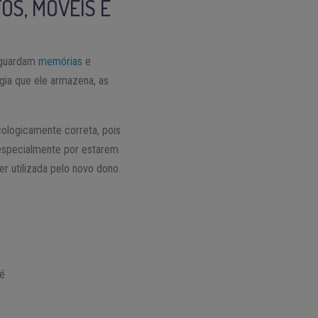
OS, MÓVEIS E
e guardam
memórias
e
gia que ele armazena, as
ologicamente correta, pois
 especialmente por estarem
r utilizada pelo novo dono.
 é