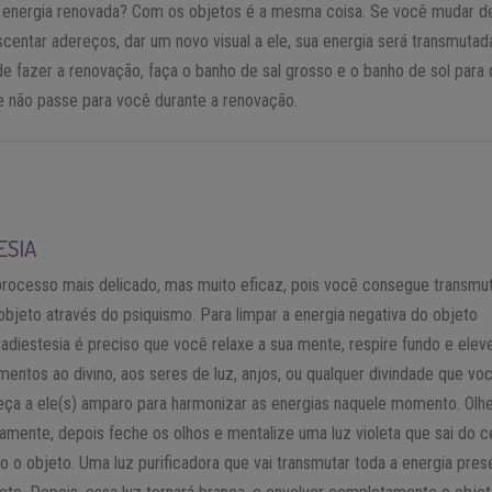
a energia renovada? Com os objetos é a mesma coisa. Se você mudar de
escentar adereços, dar um novo visual a ele, sua energia será transmutad
e fazer a renovação, faça o banho de sal grosso e o banho de sol para 
e não passe para você durante a renovação.
ESIA
rocesso mais delicado, mas muito eficaz, pois você consegue transmut
objeto através do psiquismo. Para limpar a energia negativa do objeto
radiestesia é preciso que você relaxe a sua mente, respire fundo e elev
entos ao divino, aos seres de luz, anjos, ou qualquer divindade que vo
eça a ele(s) amparo para harmonizar as energias naquele momento. Olh
xamente, depois feche os olhos e mentalize uma luz violeta que sai do c
o o objeto. Uma luz purificadora que vai transmutar toda a energia pres