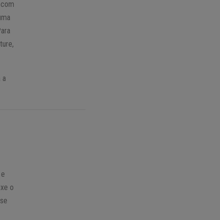
e com
 uma
Para
ture,
 a
 e
ixe o
 se