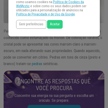
como usamos cookies na
Política de Cookies da
WeMystic
e sobre como os seus dados podem ser
utilizados para a personalização de anúncios na
Política de Privacidade e de Uso da Google
.
Gerir preferências
Aceitar
Pertencente ao grupo dos quartzos, o
quartzo fumê
é também
conhecido como esfumaçado ou morion. De coloração variável, o
cristal pode se apresentar nas cores marrom-claro a marrom-
escuro, em nada alterando suas propriedades. Quando aquecido,
pode se converter em citrino. Pedras em tons de cinza (preto e
branco) tratam-se
pedras
sintéticas.
ENCONTRE AS RESPOSTAS QUE
VOCÊ PROCURA
Concentre sua energia na sua pergunta e escolha um
oráculo. Se prepare.