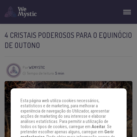
4 CRISTAIS PODEROSOS PARA O EQUINÓCIO
DE OUTONO
Por
WEMYSTIC
Tempo de leitura:
5 min
Esta página web utiliza cookies necessários,
estatísticos e de marketing, para melhorar a
experiência de navegação do Utilizador, apresentar
acções de marketing do seu interesse e elaborar
análises estatísticas. Para permitir a utilização de
todos os tipos de cookies, carregue em
Aceitar
. Se
pretender escolher apenas alguns, carregue em
Gerir