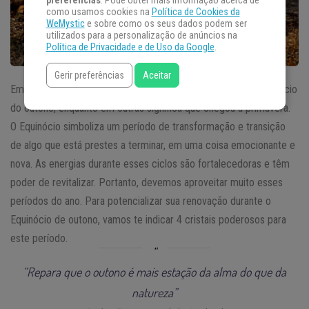
preferências
. Pode obter mais informação acerca de
como usamos cookies na
Política de Cookies da
WeMystic
e sobre como os seus dados podem ser
utilizados para a personalização de anúncios na
Política de Privacidade e de Uso da Google
.
Gerir preferências
Aceitar
Em algumas partes do mundo, o
Equinócio de março
indica o início
do outono, enquanto em outras significa que chegou a primavera.
O Equinócio simboliza um período de transformação e transição
de algo que está prestes a terminar, em uma coisa emocionante e
nova. As energias durante esses ciclos são fortalecedoras e têm
poder de revitalizar. Portanto, devemos aproveitar muito esses
períodos do ano. Para potencializar sua renovação durante o
Equinócio de outono, vamos te indicar 4 cristais poderosos para
este período.
“Repara que o outono é mais estação da alma do que da
natureza”