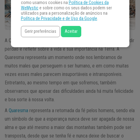
como usamos cookies na
Política de Cookies da
WeMystic
e sobre como os seus dados podem ser
utilizados para a personalização de anúncios na
Política de Privacidade e de Uso da Google
.
Gerir preferências
Aceitar
A Quaresma em si é uma boa época para realizar
simpatias
, pedir
perdão e refletir sobre a vida e sua importância na Terra. A
Quaresma representa um momento onde nos lembramos de
muitos males que perseguem o ser humano, e em como muitas
vezes esses males parecem insuportáveis e intransponíveis.
Entretanto, ao mesmo tempo em que sofremos, também
observamos que apesar das dificuldades ainda há muita felicidade
e boa sorte à nossa volta.
A
Quaresma
representa a retomada da fé pelos homens, sendo ela
um símbolo de que a esperança nunca deve ser apagada de nossa
alma e que até mesmo a maior das montanhas também pode ser
transposta, desde que se tenha fé e nunca deixe de buscar o