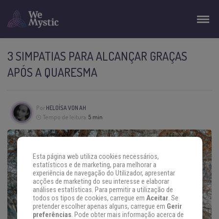
3 SIMPATIAS PARA ALCANÇAR GRAÇAS
APÓS A QUARESMA
Por
HELOÍSA VON AH
Tempo de leitura:
5 min
Esta página web utiliza cookies necessários,
estatísticos e de marketing, para melhorar a
experiência de navegação do Utilizador, apresentar
acções de marketing do seu interesse e elaborar
análises estatísticas. Para permitir a utilização de
todos os tipos de cookies, carregue em
Aceitar
. Se
pretender escolher apenas alguns, carregue em
Gerir
preferências
. Pode obter mais informação acerca de