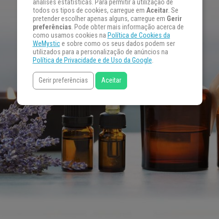
análises estatísticas. Para permitir a utilização de
todos os tipos de cookies, carregue em
Aceitar
. Se
pretender escolher apenas alguns, carregue em
Gerir
preferências
. Pode obter mais informação acerca de
como usamos cookies na
Política de Cookies da
WeMystic
e sobre como os seus dados podem ser
utilizados para a personalização de anúncios na
Política de Privacidade e de Uso da Google
.
Gerir preferências
Aceitar