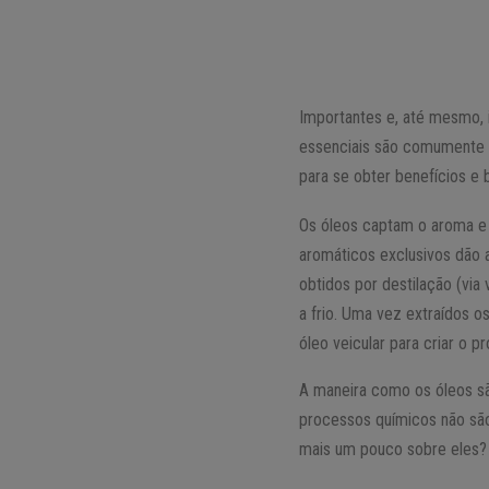
Importantes e, até mesmo, i
essenciais são comumente u
para se obter benefícios e 
Os óleos captam o aroma e 
aromáticos exclusivos dão a
obtidos por destilação (vi
a frio. Uma vez extraídos 
óleo veicular para criar o pr
A maneira como os óleos são
processos químicos não sã
mais um pouco sobre eles?