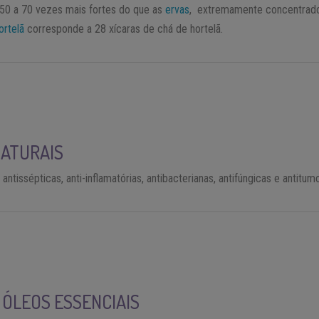
 50 a 70 vezes mais fortes do que as
ervas
, extremamente concentrado.
ortelã
corresponde a 28 xícaras de chá de hortelã.
NATURAIS
tissépticas, anti-inflamatórias, antibacterianas, antifúngicas e antitumo
 ÓLEOS ESSENCIAIS