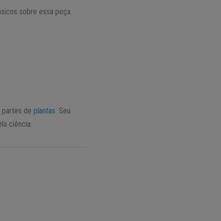
ásicos sobre essa peça
s partes de
plantas
. Seu
la ciência.