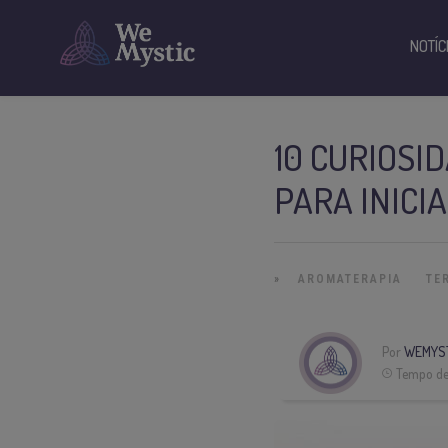
NOTÍC
10 CURIOSI
PARA INICI
»
AROMATERAPIA
TE
Por
WEMYS
Tempo de 