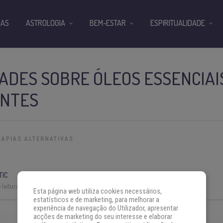
IAS
ASTROLOGIA
BEM-ESTAR
ESPIRITUALIDADE
DADES SOBRE ÓLEOS ESSENCIAIS
ANTES
RAPIAS ALTERNATIVAS
TIC
leitura:
4 min
Esta página web utiliza cookies necessários,
estatísticos e de marketing, para melhorar a
experiência de navegação do Utilizador, apresentar
acções de marketing do seu interesse e elaborar