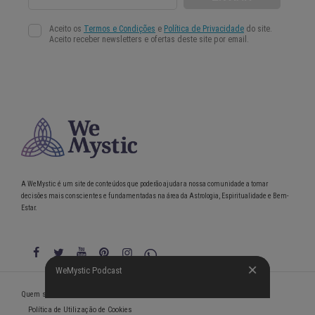
A WeMystic é um site de conteúdos que poderão ajudar a nossa comunidade a tomar
decisões mais conscientes e fundamentadas na área da Astrologia, Espiritualidade e Bem-
Estar.
WeMystic Podcast
WeMystic Podcast
Quem somos
Política de Privacidade
Condições gerais de utilização
Política de Utilização de Cookies