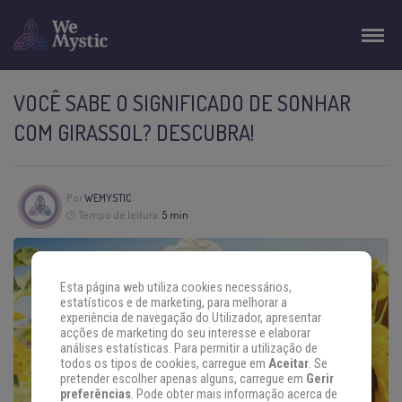
VOCÊ SABE O SIGNIFICADO DE SONHAR
COM GIRASSOL? DESCUBRA!
Por
WEMYSTIC
Tempo de leitura:
5 min
Esta página web utiliza cookies necessários,
estatísticos e de marketing, para melhorar a
experiência de navegação do Utilizador, apresentar
acções de marketing do seu interesse e elaborar
análises estatísticas. Para permitir a utilização de
todos os tipos de cookies, carregue em
Aceitar
. Se
pretender escolher apenas alguns, carregue em
Gerir
preferências
. Pode obter mais informação acerca de