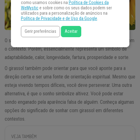
como usamos cookies na
Política de Cookies da
WeMystic
e sobre como os seus dados podem ser
utilizados para a personalização de anúncios na
Política de Privacidade e de Uso da Google
.
Gerir preferências
Aceitar
O significado de sonhar com o girassol pode variar de acordo com
o contexto. Porém, essencialmente representa um símbolo de
adaptabilidade, calor, longevidade, fartura, prosperidade e sorte.
O girassol também pode orientar para que você aponte para a
direção certa e ser uma fonte de orientação espiritual. Mesmo que
esteja vivendo tempos difíceis, você deve perseverar. Uma outra
alternativa, é que o sonho simbolize altivez. Você pode estar
sendo enganado pela aparência falsa de alguém. Conheça algumas
opções do significado de sonhar com girassol em diferentes
contextos.
VEJA TAMBÉM