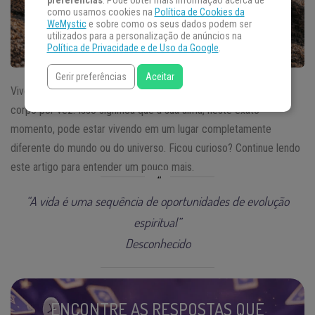
preferências
. Pode obter mais informação acerca de
como usamos cookies na
Política de Cookies da
WeMystic
e sobre como os seus dados podem ser
utilizados para a personalização de anúncios na
Política de Privacidade e de Uso da Google
.
Gerir preferências
Aceitar
Viver vidas simultâneas é quando as
almas
habitam mais de um
corpo por vez. Isso significa que a sua alma, neste exato
momento, pode estar vivendo em um lugar completamente
diferente do mundo ou do universo. Ficou curioso? Continue lendo
este artigo para entender um pouco mais.
“A vida é uma sequência de oportunidades de evolução
espiritual”
Desconhecido
ENCONTRE AS RESPOSTAS QUE