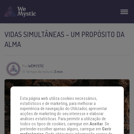
VIDAS SIMULTÂNEAS – UM PROPÓSITO DA
ALMA
Por
WEMYSTIC
Tempo de leitura:
3 min
Esta página web utiliza cookies necessários,
estatísticos e de marketing, para melhorar a
experiência de navegação do Utilizador, apresentar
acções de marketing do seu interesse e elaborar
análises estatísticas. Para permitir a utilização de
todos os tipos de cookies, carregue em
Aceitar
. Se
pretender escolher apenas alguns, carregue em
Gerir