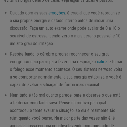
evitar as brigas dentro de casa. Veja algumas dicas e passos:
Cuidado com as suas
emoções
: é crucial que você reorganize
a sua própria energia e estado interno antes de iniciar uma
discussão. Faça um auto exame onde pode avaliar de 0 a 10 o
seu nível de estresse, sendo zero o mais sereno possível e 10
um alto grau de irritação.
Respire fundo: o cérebro precisa reconhecer o seu grau
energético e ao parar para fazer uma respiração
calma
e tomar
o fôlego esse momento acontece. O seu sistema nervoso volta
a se comportar normalmente, a sua energia estabiliza e você é
capaz de avaliar a situação de forma mais racional.
Nem tudo é tão mal quanto parece: pare e observe o que está
a te deixar com tanta raiva. Pense no motivo pelo qual
aconteceu e tente avaliar a situação, se ela é realmente tão
ruim quanto você pensa. Na maior parte das vezes não é, é
apenas a nossa energia negativa fazendo com que tudo dê