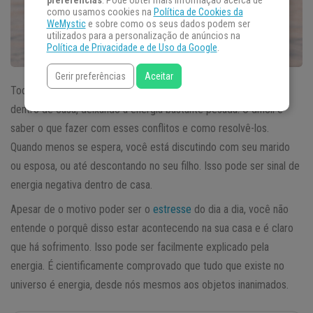
preferências
. Pode obter mais informação acerca de
como usamos cookies na
Política de Cookies da
WeMystic
e sobre como os seus dados podem ser
utilizados para a personalização de anúncios na
Política de Privacidade e de Uso da Google
.
Gerir preferências
Aceitar
Todo mundo, de vez em quando, passa por uma fase de brigas
dentro de casa, deixando a energia bastante pesada. O difícil é
saber o que fazer com esses conflitos e como resolvê-los.
Quando menos se espera, você está discutindo com seu marido
ou esposa, ou até descontando no seu filho. Isso pode ser sinal de
energia negativa dentro de casa.
Apesar de o motivo poder ser o
estresse
do dia a dia, você não
entende o porquê disso estar acontecendo na sua casa e é claro
que há sofrimento. Isso pode ser facilmente explicado pela
energia. É cientificamente comprovado que tudo que existe no
universo é energia, desde nós mesmos aos objetos inanimados.