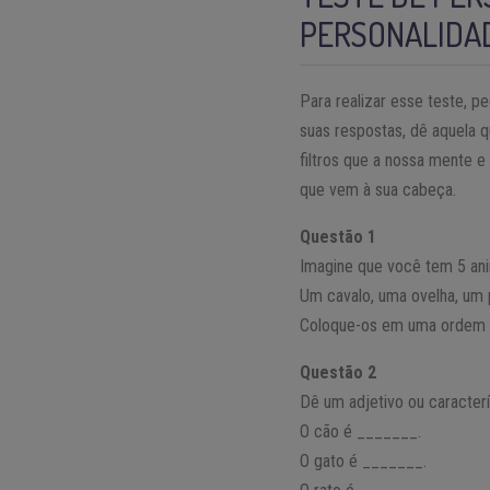
PERSONALIDA
Para realizar esse teste, p
suas respostas, dê aquela 
filtros que a nossa mente e
que vem à sua cabeça.
Questão 1
Imagine que você tem 5 anim
Um cavalo, uma ovelha, um 
Coloque-os em uma ordem qu
Questão 2
Dê um adjetivo ou caracter
O cão é _______.
O gato é _______.