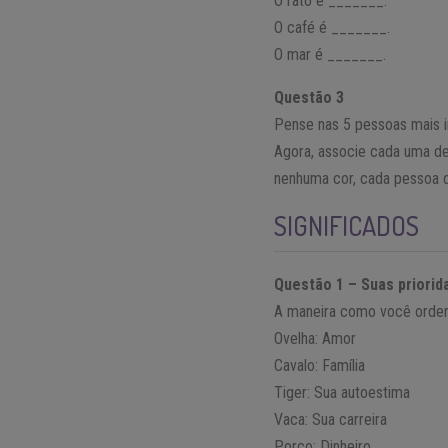
O rato é _______.
O café é _______.
O mar é _______.
Questão 3
Pense nas 5 pessoas mais i
Agora, associe cada uma de
nenhuma cor, cada pessoa d
SIGNIFICADOS
Questão 1 – Suas priorid
A maneira como você orden
Ovelha: Amor
Cavalo: Família
Tiger: Sua autoestima
Vaca: Sua carreira
Porco: Dinheiro