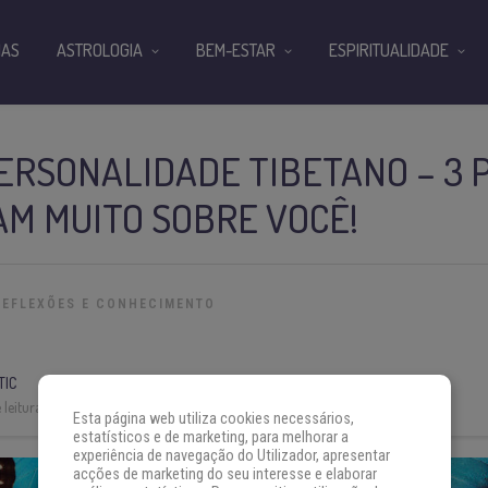
IAS
ASTROLOGIA
BEM-ESTAR
ESPIRITUALIDADE
ERSONALIDADE TIBETANO – 3
M MUITO SOBRE VOCÊ!
REFLEXÕES E CONHECIMENTO
TIC
leitura:
3 min
Esta página web utiliza cookies necessários,
estatísticos e de marketing, para melhorar a
experiência de navegação do Utilizador, apresentar
acções de marketing do seu interesse e elaborar