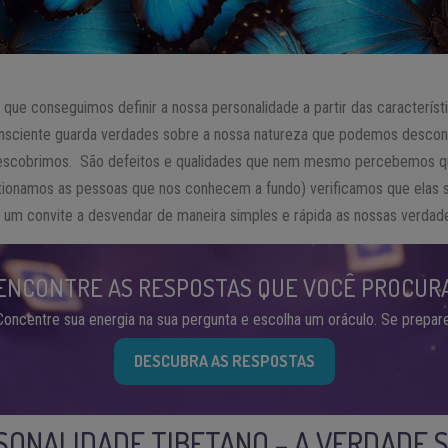
ue conseguimos definir a nossa personalidade a partir das caracterís
onsciente guarda verdades sobre a nossa natureza que podemos descon
descobrimos. São defeitos e qualidades que nem mesmo percebemos q
ionamos as pessoas que nos conhecem a fundo) verificamos que elas s
é um convite a desvendar de maneira simples e rápida as nossas verdade
ENCONTRE AS RESPOSTAS QUE VOCÊ PROCUR
Concentre sua energia na sua pergunta e escolha um oráculo. Se prepare
DESCUBRA AS RESPOSTAS
SONALIDADE TIBETANO – A VERDADE 