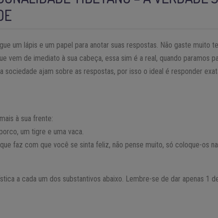
DE
egue um lápis e um papel para anotar suas respostas. Não gaste muito t
que vem de imediato à sua cabeça, essa sim é a real, quando paramos 
 a sociedade ajam sobre as respostas, por isso o ideal é responder exa
ais à sua frente:
porco, um tigre e uma vaca.
e faz com que você se sinta feliz, não pense muito, só coloque-os na
ística a cada um dos substantivos abaixo. Lembre-se de dar apenas 1 d