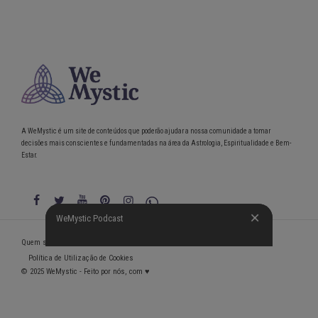
A WeMystic é um site de conteúdos que poderão ajudar a nossa comunidade a tomar
decisões mais conscientes e fundamentadas na área da Astrologia, Espiritualidade e Bem-
Estar.
WeMystic Podcast
WeMystic Podcast
Quem somos
Política de Privacidade
Condições gerais de utilização
Política de Utilização de Cookies
© 2025 WeMystic - Feito por nós, com ♥