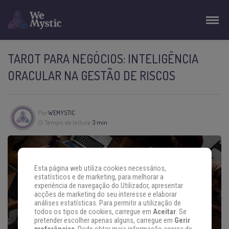
TAROT PARA NEGÓCIOS: INTELIGÊNCIA
ORACULAR NA GESTÃO DE RISCOS
Por
WEMYSTIC
Tempo de leitura:
3 min
Esta página web utiliza cookies necessários,
estatísticos e de marketing, para melhorar a
experiência de navegação do Utilizador, apresentar
acções de marketing do seu interesse e elaborar
análises estatísticas. Para permitir a utilização de
todos os tipos de cookies, carregue em
Aceitar
. Se
pretender escolher apenas alguns, carregue em
Gerir