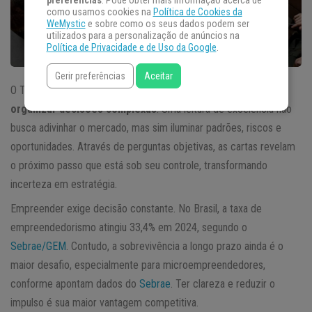
preferências
. Pode obter mais informação acerca de
como usamos cookies na
Política de Cookies da
WeMystic
e sobre como os seus dados podem ser
utilizados para a personalização de anúncios na
Política de Privacidade e de Uso da Google
.
Gerir preferências
Aceitar
O Tarot para negócios funciona como uma interface para
organizar decisões complexas
. Uma leitura de excelência não
busca adivinhar o mercado, mas sim iluminar padrões, riscos e
oportunidades. Através de perguntas objetivas, as cartas revelam
o próximo passo que está sob seu controle, transformando
incerteza em estratégia.
Empreender exige decisão constante. No Brasil, a taxa de
empreendedorismo atingiu 33,4% em 2024, segundo o
Sebrae/GEM
. Contudo, a sobrevivência a longo prazo ainda é o
maior desafio, especialmente para microempreendedores,
conforme apontam dados do
Sebrae
. Ter clareza e reduzir o
impulso é sua maior vantagem competitiva.