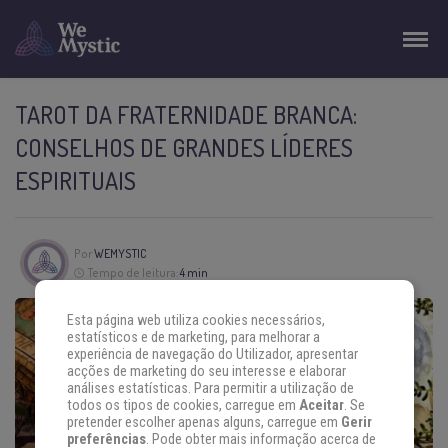
TAROT DA FRATERNIDADE BRANCA:
CONSELHOS DE GRANDES LÍDERES
ESPIRITUAIS
Por
WEMYSTIC
Tempo de leitura:
4 min
Esta página web utiliza cookies necessários,
estatísticos e de marketing, para melhorar a
experiência de navegação do Utilizador, apresentar
acções de marketing do seu interesse e elaborar
análises estatísticas. Para permitir a utilização de
todos os tipos de cookies, carregue em
Aceitar
. Se
pretender escolher apenas alguns, carregue em
Gerir
preferências
. Pode obter mais informação acerca de