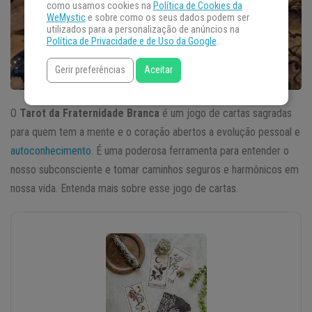
como usamos cookies na
Política de Cookies da
WeMystic
e sobre como os seus dados podem ser
utilizados para a personalização de anúncios na
Política de Privacidade e de Uso da Google
.
Gerir preferências
Aceitar
O
Tarot da Fraternidade Branca
é um jogo de cartas sagradas
para quem tem a mente e o coração abertos a evolução pessoal e
autoconhecimento
. É uma poderosa ferramenta para entender o
nosso subconsciente e tomar caminhos seguros e harmônicos em
nossa vida. Entenda mais sobre esse jogo de cartas.