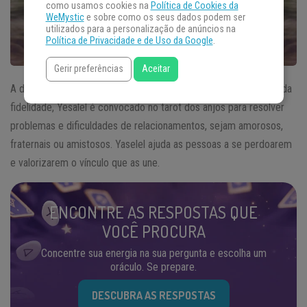
como usamos cookies na
Política de Cookies da
WeMystic
e sobre como os seus dados podem ser
utilizados para a personalização de anúncios na
Política de Privacidade e de Uso da Google
.
Gerir preferências
Aceitar
A décima terceira carta do tarot dos anjos é Yaselel. Querubim da
fidelidade, Yesalel é convocado no tarot dos anjos para resolver
problemas e dificuldades de relacionamentos, sejam amorosos,
fraternais ou amistosos. Yaselel ajuda as pessoas a se perdoarem
e valorizarem o vínculo que as une.
ENCONTRE AS RESPOSTAS QUE
VOCÊ PROCURA
Concentre sua energia na sua pergunta e escolha um
oráculo. Se prepare.
DESCUBRA AS RESPOSTAS