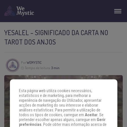
YESALEL – SIGNIFICADO DA CARTA NO
TAROT DOS ANJOS
Por
WEMYSTIC
Tempo de leitura:
3 min
Esta página web utiliza cookies necessários,
estatísticos e de marketing, para melhorar a
experiência de navegação do Utilizador, apresentar
acções de marketing do seu interesse e elaborar
análises estatísticas. Para permitir a utilização de
todos os tipos de cookies, carregue em
Aceitar
. Se
pretender escolher apenas alguns, carregue em
Gerir
preferências
. Pode obter mais informação acerca de