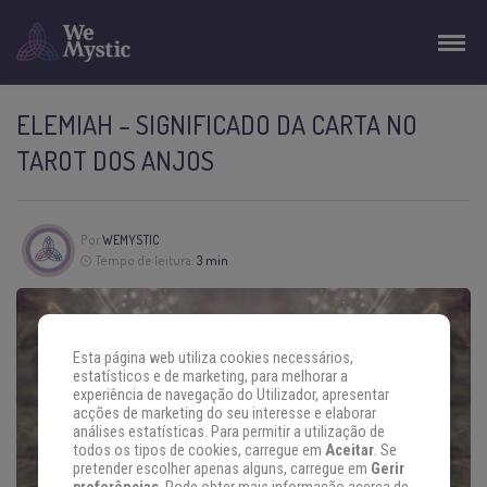
ELEMIAH – SIGNIFICADO DA CARTA NO
TAROT DOS ANJOS
Por
WEMYSTIC
Tempo de leitura:
3 min
Esta página web utiliza cookies necessários,
estatísticos e de marketing, para melhorar a
experiência de navegação do Utilizador, apresentar
acções de marketing do seu interesse e elaborar
análises estatísticas. Para permitir a utilização de
todos os tipos de cookies, carregue em
Aceitar
. Se
pretender escolher apenas alguns, carregue em
Gerir