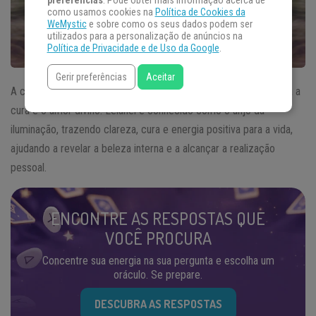
preferências
. Pode obter mais informação acerca de
como usamos cookies na
Política de Cookies da
WeMystic
e sobre como os seus dados podem ser
utilizados para a personalização de anúncios na
Política de Privacidade e de Uso da Google
.
Gerir preferências
Aceitar
A carta de Lelahel, o quarto anjo do Tarot dos Anjos, representa a
cura e o amor divino. Lelahel é conhecido como o anjo da
iluminação, trazendo clareza, cura e energia positiva para a vida,
ajudando a revelar a beleza interna e a alcançar a realização
pessoal.
ENCONTRE AS RESPOSTAS QUE
VOCÊ PROCURA
Concentre sua energia na sua pergunta e escolha um
oráculo. Se prepare.
DESCUBRA AS RESPOSTAS