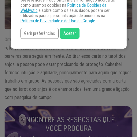
preferências
. Pode obter mais informação acerca de
como usamos cookies na
Política de Cookies da
WeMystic
e sobre como os seus dados podem ser
utilizados para a personalização de anúncios na
Política de Privacidade e de Uso da Google
.
Gerir preferências
Aceitar
Oitava carta do tarot dos anjos, Cahethel é o mensageiro. Ele traz
reforço quando é necessário enfrentar desafios e derrubar
barreiras para seguir em frente. Ao tirar essa carta no tarot dos
anjos, a pessoa pode estar precisando de proteção. Cahethel
fornece intuição e agilidade, principalmente para aquilo que requer
trabalho em grupo. As pessoas que são agraciadas com a carta,
que no tarot dos anjos é os enamorados, tem uma grande ligação
com pesquisa de campo.
ENCONTRE AS RESPOSTAS QUE
VOCÊ PROCURA