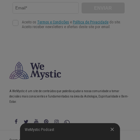
A WeMystic é um site de conteúdos que poderão ajudar a nossa comunidade a tomar
decisões mais conscientes e fundamentadas na área da Astrologia, Espiritualidade e Bem-
Estar.
WeMystic Podcast
WeMystic Podcast