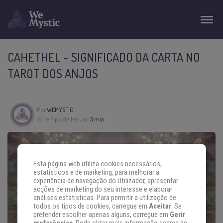
CAHETHEL – SIGNIFICADO DA CARTA NO
TAROT DOS ANJOS
Por
WEMYSTIC
Tempo de leitura:
3 min
Esta página web utiliza cookies necessários,
estatísticos e de marketing, para melhorar a
experiência de navegação do Utilizador, apresentar
acções de marketing do seu interesse e elaborar
análises estatísticas. Para permitir a utilização de
todos os tipos de cookies, carregue em
Aceitar
. Se
pretender escolher apenas alguns, carregue em
Gerir