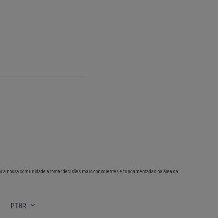
ar a nossa comunidade a tomar decisões mais conscientes e fundamentadas na área da
PT-BR