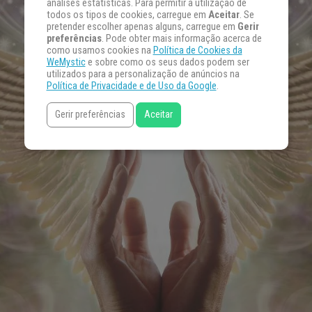
análises estatísticas. Para permitir a utilização de
todos os tipos de cookies, carregue em
Aceitar
. Se
pretender escolher apenas alguns, carregue em
Gerir
preferências
. Pode obter mais informação acerca de
como usamos cookies na
Política de Cookies da
WeMystic
e sobre como os seus dados podem ser
utilizados para a personalização de anúncios na
Política de Privacidade e de Uso da Google
.
Gerir preferências
Aceitar