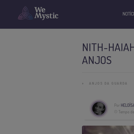
NOTÍC
NITH-HAIAH
ANJOS
»
ANJOS DA GUARDA
Por
HELOÍS
Tempo de 