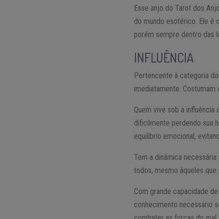
Esse anjo do Tarot dos Anjo
do mundo esotérico. Ele é 
porém sempre dentro das lei
INFLUÊNCIA
Pertencente à categoria do
imediatamente. Costumam es
Quem vive sob a influência 
dificilmente perdendo sua h
equilíbrio emocional, evita
Tem a dinâmica necessária 
todos, mesmo àqueles que 
Com grande capacidade de 
conhecimento necessário so
combater as forças do mal 