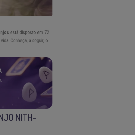
Anjos
está disposto em 72
ida. Conheça, a seguir, o
A
.
NJO NITH-