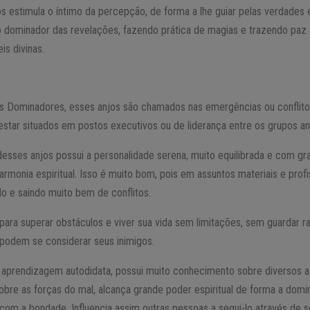
s estimula o íntimo da percepção, de forma a lhe guiar pelas verdades
o dominador das revelações, fazendo prática de magias e trazendo paz
s divinas.
s Dominadores, esses anjos são chamados nas emergências ou conflito
tar situados em postos executivos ou de liderança entre os grupos ang
desses anjos possui a personalidade serena, muito equilibrada e com gr
armonia espiritual. Isso é muito bom, pois em assuntos materiais e prof
ndo e saindo muito bem de conflitos.
para superar obstáculos e viver sua vida sem limitações, sem guardar 
podem se considerar seus inimigos.
aprendizagem autodidata, possui muito conhecimento sobre diversos as
bre as forças do mal, alcança grande poder espiritual de forma a domi
com a bondade. Influencia assim outras pessoas a segui-lo através de s