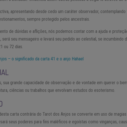
ectiva, apresentando desde cedo um caráter observador, contemplando 
stionamentos, sempre protegido pelos ancestrais.
nto de dúvidas e aflições, nós podemos contar com a ajuda e proteção
será seu mensageiro e levará seu pedido ao celestial, se incumbindo de
1 ou 72 dias.
njos – o significado da carta 41 e o anjo Hahael
NAL
as, sua grande capacidade de observação e de vontade em querer o be
eratura, ciências ou trabalhos que envolvam estudos do esoterismo.
O
esta carta contrária do Tarot dos Anjos se converte em uso de magias 
sará seus poderes para fins maléficos e egoístas como vinganças, caus