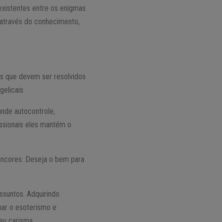
 existentes entre os enigmas
 através do conhecimento,
s que devem ser resolvidos
elicais.
ande autocontrole,
issionais eles mantém o
rancores. Deseja o bem para
suntos. Adquirindo
nar o esoterismo e
eu carisma.