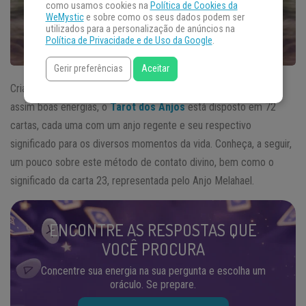
como usamos cookies na
Política de Cookies da
WeMystic
e sobre como os seus dados podem ser
utilizados para a personalização de anúncios na
Política de Privacidade e de Uso da Google
.
Gerir preferências
Aceitar
Criado com a finalidade de acessar o mundo celestial, obtendo
assim boas energias, o
Tarot dos Anjos
está disposto em 72
cartas, cada uma com um anjo regente e seu respectivo
significado para os diversos momentos da vida. Conheça, a seguir,
um pouco sobre este método de contato divino, bem como o
significado da carta 23, representada pelo Anjo Melahael.
ENCONTRE AS RESPOSTAS QUE
VOCÊ PROCURA
Concentre sua energia na sua pergunta e escolha um
oráculo. Se prepare.