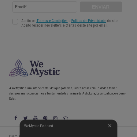
A WeMystic é um site de conteúdos que poderão ajudar a nossa comunidade a tomar
decisões mais conscientes e fundamentadas na área da Astrologia, Espiritualidade e Bem-
Estar.
WeMystic Podcast
WeMystic Podcast
Quem somos
Política de Privacidade
Condições gerais de utilização