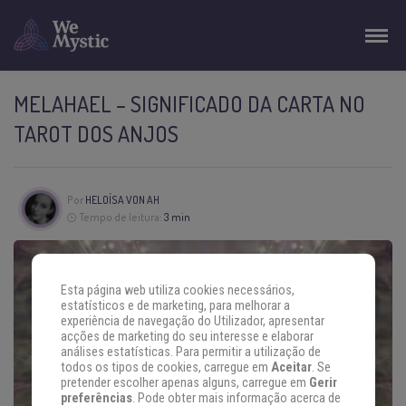
MELAHAEL – SIGNIFICADO DA CARTA NO
TAROT DOS ANJOS
Por
HELOÍSA VON AH
Tempo de leitura:
3 min
Esta página web utiliza cookies necessários,
estatísticos e de marketing, para melhorar a
experiência de navegação do Utilizador, apresentar
acções de marketing do seu interesse e elaborar
análises estatísticas. Para permitir a utilização de
todos os tipos de cookies, carregue em
Aceitar
. Se
pretender escolher apenas alguns, carregue em
Gerir
preferências
. Pode obter mais informação acerca de