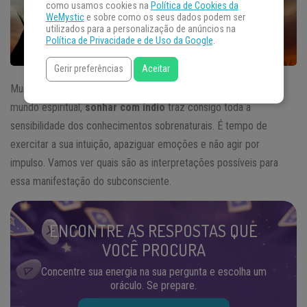
como usamos cookies na
Política de Cookies da
WeMystic
e sobre como os seus dados podem ser
utilizados para a personalização de anúncios na
Política de Privacidade e de Uso da Google
.
Gerir preferências
Aceitar
Muito conectados à natureza e todo o misticismo por detrás do
mundo espiritual,
sonhar com índio
traz consigo toda a
sensibilidade dos conhecimentos sobrenaturais. É tempo de
exercitar a sua intuição, apaziguar emoções e não agir por
impulso. Vamos ver quais são as interpretações possíveis para
essa manifestação do subconsciente.
ENCONTRE AS RESPOSTAS QUE
VOCÊ PROCURA
Concentre sua energia na sua pergunta e escolha um
oráculo. Se prepare.