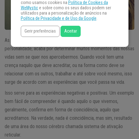
como usamos cookies na
Política de Cookies da
WeMystic
e sobre como os seus dados podem ser
utilizados para a personalização de anúncios na
Política de Privacidade e de Uso da Google
.
Gerir preferências
Aceitar
As nossas
crenças
, enquanto elemento imperceptível da
personalidade, acaba por determinar muitos momentos das nossas
vidas sem se quer nos apercebermos. Quando você tem uma
crença naquilo que deve acreditar, ou na forma como deve se
relacionar com os outros, trabalhar e até sobre você mesmo, isso
surge de acordo com as experiências que você passa na vida.
Isso serve para as experiências negativas e positivas. Um exemplo
bem fácil de compreender é quando aquilo o que vivemos,
geralmente, confirma em forma de coincidência, aquilo que
acreditamos. Na verdade, nada é coincidência, mas sim, resultado
de uma área do nosso cérebro chamada sistema de ativação
reticular.