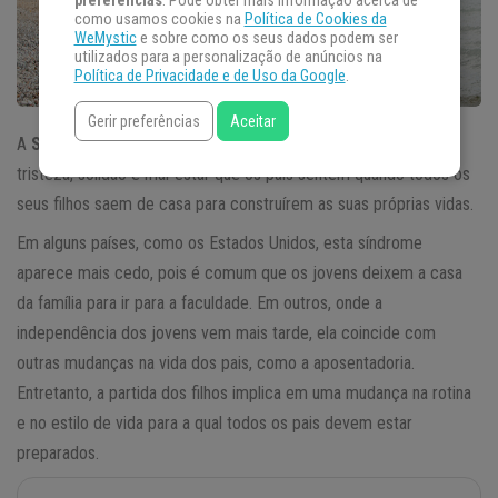
preferências
. Pode obter mais informação acerca de
como usamos cookies na
Política de Cookies da
WeMystic
e sobre como os seus dados podem ser
utilizados para a personalização de anúncios na
Política de Privacidade e de Uso da Google
.
Gerir preferências
Aceitar
A
Síndrome do Ninho Vazio
é o nome dado ao sentimento de
tristeza, solidão e mal-estar que os pais sentem quando todos os
seus filhos saem de casa para construírem as suas próprias vidas.
Em alguns países, como os Estados Unidos, esta síndrome
aparece mais cedo, pois é comum que os jovens deixem a casa
da família para ir para a faculdade. Em outros, onde a
independência dos jovens vem mais tarde, ela coincide com
outras mudanças na vida dos pais, como a aposentadoria.
Entretanto, a partida dos filhos implica em uma mudança na rotina
e no estilo de vida para a qual todos os pais devem estar
preparados.