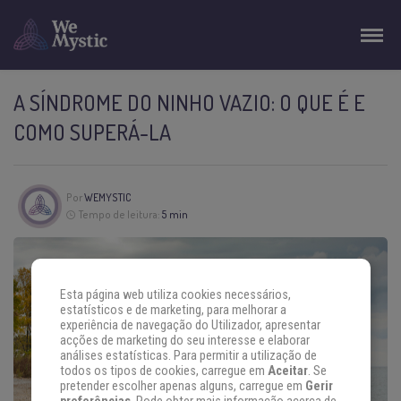
A SÍNDROME DO NINHO VAZIO: O QUE É E
COMO SUPERÁ-LA
Por
WEMYSTIC
Tempo de leitura:
5 min
Esta página web utiliza cookies necessários,
estatísticos e de marketing, para melhorar a
experiência de navegação do Utilizador, apresentar
acções de marketing do seu interesse e elaborar
análises estatísticas. Para permitir a utilização de
todos os tipos de cookies, carregue em
Aceitar
. Se
pretender escolher apenas alguns, carregue em
Gerir