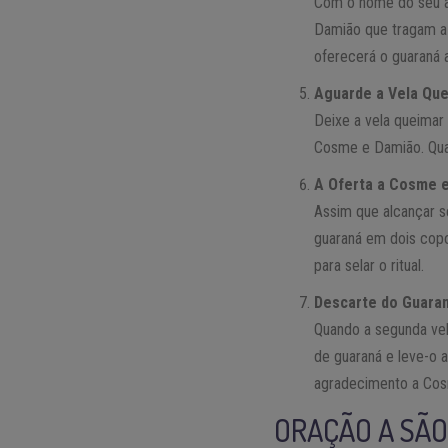
Com o nome do seu a
Damião que tragam a 
oferecerá o guaraná 
Aguarde a Vela Qu
Deixe a vela queimar
Cosme e Damião. Quan
A Oferta a Cosme 
Assim que alcançar s
guaraná em dois cop
para selar o ritual.
Descarte do Guara
Quando a segunda vel
de guaraná e leve-o 
agradecimento a Co
ORAÇÃO A SÃO