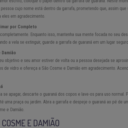
mor escrito, coloque o papel dentro da garrafa de guaraná. Neste mo
pessoa cujo nome está dentro da garrafa, prometendo que, assim que s
a eles em agradecimento.
eimar por Completo
 completamente. Enquanto isso, mantenha sua mente focada no seu des
do a vela se extinguir, guarde a garrafa de guaraná em um lugar seguro
e Damião
eu objetivo e seu amor estiver de volta ou a pessoa desejada se aproxi
os de vidro e ofereça a São Cosme e Damião em agradecimento. Acenda
ná
a se apagar, descarte o guaraná dos copos e lave-os para uso normal. 
até uma praça ou jardim. Abra a garrafa e despeje o guaraná ao pé de 
sme e Damião.
 COSME E DAMIÃO