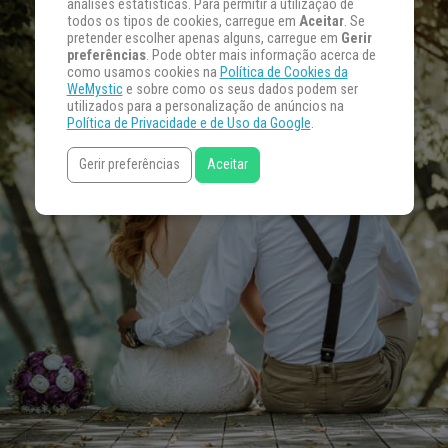
análises estatísticas. Para permitir a utilização de
todos os tipos de cookies, carregue em
Aceitar
. Se
pretender escolher apenas alguns, carregue em
Gerir
preferências
. Pode obter mais informação acerca de
como usamos cookies na
Política de Cookies da
WeMystic
e sobre como os seus dados podem ser
utilizados para a personalização de anúncios na
Política de Privacidade e de Uso da Google
.
Gerir preferências
Aceitar