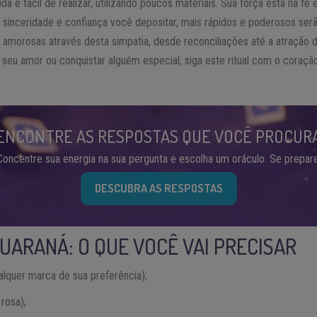
da e fácil de realizar, utilizando poucos materiais. Sua força está na fé
 sinceridade e confiança você depositar, mais rápidos e poderosos serã
 amorosas através desta simpatia, desde reconciliações até a atração 
 seu amor ou conquistar alguém especial, siga este ritual com o coraçã
ENCONTRE AS RESPOSTAS QUE VOCÊ PROCUR
Concentre sua energia na sua pergunta e escolha um oráculo. Se prepare
DESCUBRA AS RESPOSTAS
GUARANÁ: O QUE VOCÊ VAI PRECISAR
alquer marca de sua preferência);
 rosa);