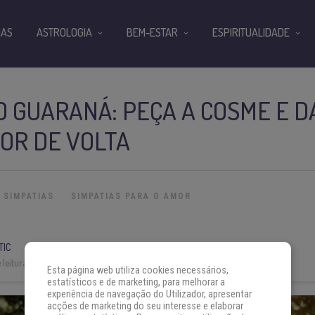
IAS
ASTROLOGIA
BEM-ESTAR
ESPIRITUALIDADE
O GUARANÁ: PEÇA A COSME E 
OR DE VOLTA
SIMPATIAS
SIMPATIAS PARA O AMOR
TIC
leitura:
4 min
Esta página web utiliza cookies necessários,
estatísticos e de marketing, para melhorar a
experiência de navegação do Utilizador, apresentar
acções de marketing do seu interesse e elaborar