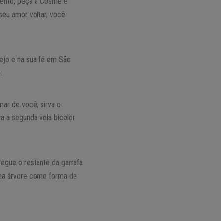
mento, peça a Cosme e
eu amor voltar, você
ejo e na sua fé em São
.
mar de você, sirva o
 a segunda vela bicolor
Pegue o restante da garrafa
uma árvore como forma de