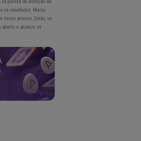
 e na pureza de intenção de
o os resultados. Muitas
de novos amores. Então, se
o aberto e alcance os
A
.