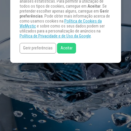
análises estatísticas. Para permitir a utilização de
todos os tipos de cookies, carregue em
Aceitar
. Se
pretender escolher apenas alguns, carregue em
Gerir
preferências
. Pode obter mais informação acerca de
como usamos cookies na
Política de Cookies da
WeMystic
e sobre como os seus dados podem ser
utilizados para a personalização de anúncios na
Política de Privacidade e de Uso da Google
.
Gerir preferências
Aceitar