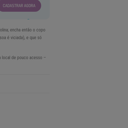
CADASTRAR AGORA
olina; encha então o copo
oa é viciada), e que só
m local de pouco acesso –