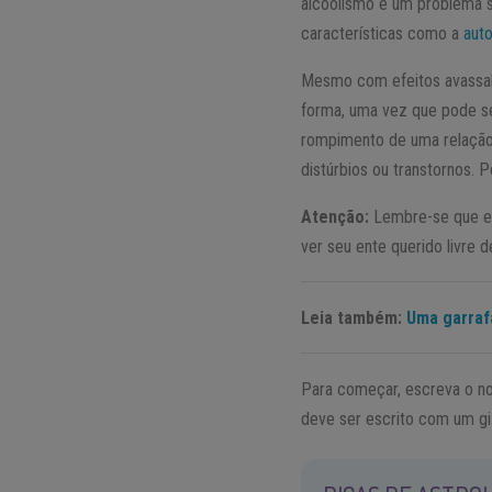
alcoolismo é um problema so
características como a
aut
Mesmo com efeitos avassal
forma, uma vez que pode se
rompimento de uma relação 
distúrbios ou transtornos. 
Atenção:
Lembre-se que es
ver seu ente querido livre d
Leia também:
Uma garraf
Para começar, escreva o no
deve ser escrito com um gi