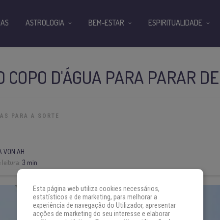
IAS
ASTROLOGIA
BEM-ESTAR
ESPIRITUALIDADE
O COPO D'ÁGUA PARA PARAR D
IAS PARA A SORTE
A VON AH
leitura:
3 min
Esta página web utiliza cookies necessários,
estatísticos e de marketing, para melhorar a
experiência de navegação do Utilizador, apresentar
acções de marketing do seu interesse e elaborar