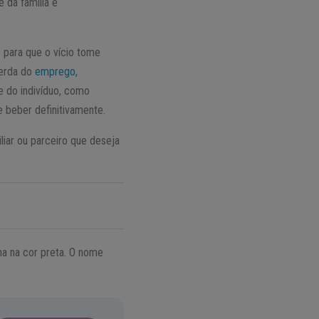
e da família e
 para que o vício tome
perda do
emprego
,
e do indivíduo, como
e beber definitivamente.
iar ou parceiro que deseja
na na cor preta. O nome