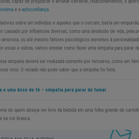
cial, capaz de prejudicar e arruinar carreiras, relacionamentos, o aport
oestima
e a
autoconfiança
.
adores sobre um indivíduo e aqueles que o cercam, basta um empurrão
r causado por influências diversas, como uma desilusão de vida, pela 
amorosa, ou até mesmo fatores psicológicos inerentes à personalidad
Por essas e outras, vamos ensinar como fazer uma simpatia para parar d
sa simpatia deverá ser realizada somente por terceiros, como um famil
esse vício. O viciado não pode saber que a simpatia foi feita.
a e uma dose de fé – simpatia para parar de fumar
me de quem deseja ver livre da bebida em uma folha grande de cartoli
z na cor branca.