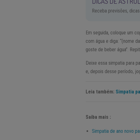
DICAS DE ASTROL
Receba previsões, dicas
Em seguida, coloque um cop
com água e diga: “(nome da
goste de beber água”. Repit
Deixe essa simpatia para p
e, depois desse período, jo
Leia também:
Simpatia pa
Saiba mais :
Simpatia de ano novo p