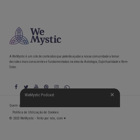
A WeMystic é um site de conteúdos que poderão ajudar a nossa comunidade a tomar
decisões mais conscientes e fundamentadas na área da Astrologia, Espiritualidade e Bem-
Estar.
WeMystic Podcast
WeMystic Podcast
Quem somos
Política de Privacidade
Condições gerais de utilização
Política de Utilização de Cookies
© 2025 WeMystic - Feito por nós, com ♥