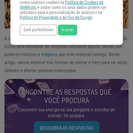
como usamos cookies na
Política de Cookies da
WeMystic
e sobre como os seus dados podem ser
utilizados para a personalização de anúncios na
Política de Privacidade e de Uso da Google
.
Gerir preferências
Aceitar
A simpatia do alpiste é muito poderosa e simples de ser realizada.
Existe uma infinidade de simpatias utilizando alpiste, devido aos
poderes místicos e
mágicos
que este material carrega. Neste
artigo, vamos mostrar três formas de utilizar o item para ter sorte,
dinheiro e afastar pessoas indesejadas.
ENCONTRE AS RESPOSTAS QUE
VOCÊ PROCURA
Concentre sua energia na sua pergunta e escolha um
oráculo. Se prepare.
DESCUBRA AS RESPOSTAS