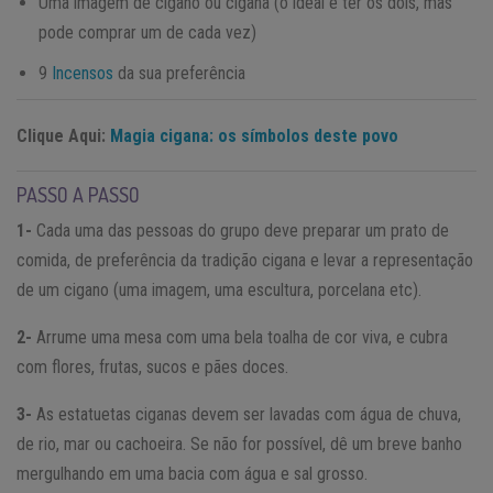
Uma imagem de cigano ou cigana (o ideal é ter os dois, mas
pode comprar um de cada vez)
9
Incensos
da sua preferência
Clique Aqui:
Magia cigana: os símbolos deste povo
PASSO A PASSO
1-
Cada uma das pessoas do grupo deve preparar um prato de
comida, de preferência da tradição cigana e levar a representação
de um cigano (uma imagem, uma escultura, porcelana etc).
2-
Arrume uma mesa com uma bela toalha de cor viva, e cubra
com flores, frutas, sucos e pães doces.
3-
As estatuetas ciganas devem ser lavadas com água de chuva,
de rio, mar ou cachoeira. Se não for possível, dê um breve banho
mergulhando em uma bacia com água e sal grosso.