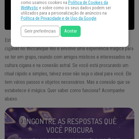
como usamos cookies na
Política de Cookies da
WeMystic
e sobre como os seus dados podem ser
utilizados para a personalização de anúncios na
Política de Privacidade e de Uso da Google
.
Gerir preferências
Aceitar
Este
ritual cigano
foi indicado para a conexão com entidades
ciganas no Wiccanique Rio e envolve uma experiência mágica para
se ter em grupo, reunido com amigos místicos e interessados na
cultura cigana e na conexão astral. Se você está procurando um
ritual rápido e simples, talvez esse não seja o ideal para você. Ele
tem vários passos e objetos necessários. Mas a conexão que se
estabelece é mágica. Quer saber como funciona? Acompanhe
abaixo.
ENCONTRE AS RESPOSTAS QUE
VOCÊ PROCURA