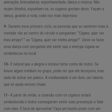
animação, brincadeiras, espontaneidade, dança e música. Não
sejam tímidos, exponham-se, os ciganos gostam disso. Façam a
dança, girando a roda, cada vez mais depressa.
9-
Durante esse primeiro ciclo, as pessoas que se sentirem mais à
vontade vão ao centro do círculo e perguntam: “Cigano, quer ser
meu amigo? ” ou “Cigana, quer ser minha amiga?”. Deve-se fazer
essa dança com perguntas até sentir que a energia cigana se
estabeleceu no local.
10-
É natural que a alegria e êxtase tome conta de todos. Se
houve algum médium no grupo, pode ser que ele incorpore, mas
nada de entrar em pânico. A mediunidade é um dom, um talento
que só ajuda nesses rituais.
11-
A partir de então, a conexão com os ciganos estará
estabelecida e todos conseguiram sentir suas presenças e falar
com eles. É hora de aproveitar! Faça um bonito prato com um