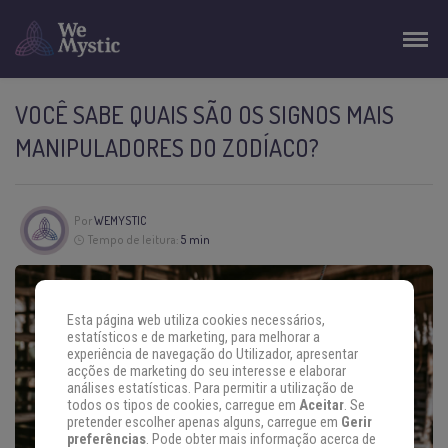
VOCÊ SABE QUAIS SÃO OS SIGNOS MAIS
MANIPULADORES DO ZODÍACO?
Por
WEMYSTIC
Tempo de leitura:
5 min
Esta página web utiliza cookies necessários,
estatísticos e de marketing, para melhorar a
experiência de navegação do Utilizador, apresentar
acções de marketing do seu interesse e elaborar
análises estatísticas. Para permitir a utilização de
todos os tipos de cookies, carregue em
Aceitar
. Se
pretender escolher apenas alguns, carregue em
Gerir
preferências
. Pode obter mais informação acerca de