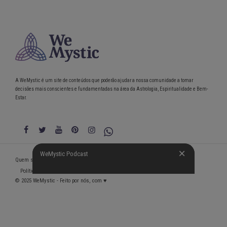
A WeMystic é um site de conteúdos que poderão ajudar a nossa comunidade a tomar
decisões mais conscientes e fundamentadas na área da Astrologia, Espiritualidade e Bem-
Estar.
WeMystic Podcast
WeMystic Podcast
Quem somos
Política de Privacidade
Condições gerais de utilização
Política de Utilização de Cookies
© 2025 WeMystic - Feito por nós, com ♥