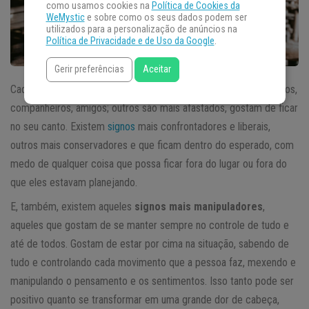
como usamos cookies na
Política de Cookies da
WeMystic
e sobre como os seus dados podem ser
utilizados para a personalização de anúncios na
Política de Privacidade e de Uso da Google
.
Gerir preferências
Aceitar
Cada signo tem as suas características. Alguns são mais próximos,
companheiros, amigos; outros são mais afastados, gostam de ficar
no seu canto. Existem
signos
mais confrontadores e liberais,
outros mais conservadores e que ficam dentro do esperado, com
medo de qualquer coisa que possa ficar fora do lugar ou fora do
que eles estavam planejando.
E, também, existem aqueles
signos mais manipuladores
,
aqueles que gostam de se manter sempre no controle de tudo e
até de todos. Gostam de estar por cima na situação, sabendo de
tudo e controlando cada movimento que a pessoa faz, mexendo e
manipulando o pensamento e os sentimentos. Isso tanto pode ser
positivo quanto se transformar em uma grande dor de cabeça,