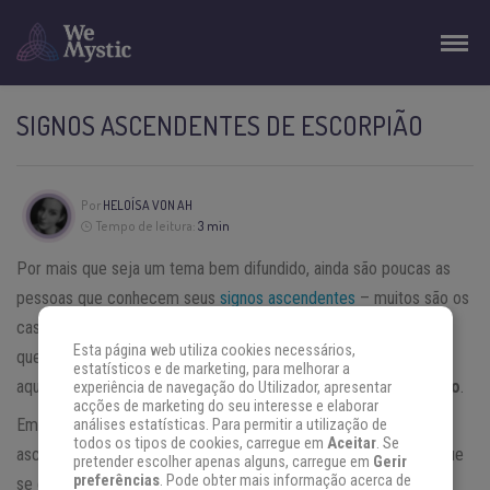
SIGNOS ASCENDENTES DE ESCORPIÃO
Por
HELOÍSA VON AH
Tempo de leitura:
3 min
Por mais que seja um tema bem difundido, ainda são poucas as
pessoas que conhecem seus
signos ascendentes
– muitos são os
casos em que já se ouviu falar a respeito, porém quando
Esta página web utiliza cookies necessários,
questionadas, não sabem realmente sobre o que se trata. Veja
estatísticos e de marketing, para melhorar a
aqui as características dos
Signos Ascendentes de Escorpião
.
experiência de navegação do Utilizador, apresentar
acções de marketing do seu interesse e elaborar
Em termos práticos, quando se diz que uma pessoa possui seu
análises estatísticas. Para permitir a utilização de
todos os tipos de cookies, carregue em
Aceitar
. Se
ascendente em Escorpião, isso significa que este era o signo que
pretender escolher apenas alguns, carregue em
Gerir
preferências
. Pode obter mais informação acerca de
se erguia no horizonte no exato momento de seu nascimento.