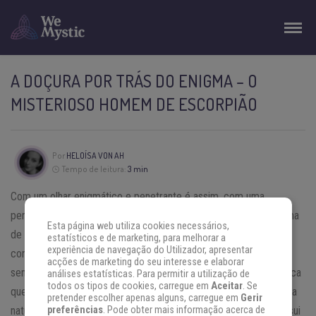
A DOÇURA POR TRÁS DO ENIGMA – O
MISTERIOSO HOMEM DE ESCORPIÃO
Por
HELOÍSA VON AH
Tempo de leitura:
3 min
Com um olhar enigmático e penetrante é assim, com uma
personalidade explosiva, que o homem de
Escorpião
leva a fama
Esta página web utiliza cookies necessários,
de um dos mais misteriosos do Zodíaco. Um dos fatores que
estatísticos e de marketing, para melhorar a
experiência de navegação do Utilizador, apresentar
contribui para essa fama é a largamente desenvolvida
acções de marketing do seu interesse e elaborar
sensibilidade do signo, dotado de uma grande percepção psíquica
análises estatísticas. Para permitir a utilização de
todos os tipos de cookies, carregue em
Aceitar
. Se
que o leva a alcançar os mais profundos e obscuros segredos da
pretender escolher apenas alguns, carregue em
Gerir
natureza humana. Praticamente todo homem de Escorpião possui
preferências
. Pode obter mais informação acerca de