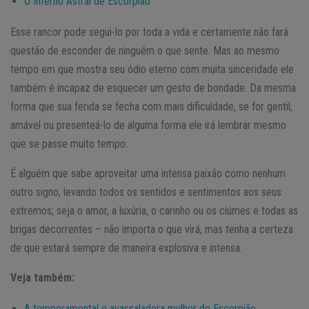
O Inferno Astral de Escorpião
Esse rancor pode segui-lo por toda a vida e certamente não fará
questão de esconder de ninguém o que sente. Mas ao mesmo
tempo em que mostra seu ódio eterno com muita sinceridade ele
também é incapaz de esquecer um gesto de bondade. Da mesma
forma que sua ferida se fecha com mais dificuldade, se for gentil,
amável ou presenteá-lo de alguma forma ele irá lembrar mesmo
que se passe muito tempo.
É alguém que sabe aproveitar uma intensa paixão como nenhum
outro signo, levando todos os sentidos e sentimentos aos seus
extremos; seja o amor, a luxúria, o carinho ou os ciúmes e todas as
brigas decorrentes – não importa o que virá, mas tenha a certeza
de que estará sempre de maneira explosiva e intensa.
Veja também:
A temperamental e avassaladora mulher de Escorpião.