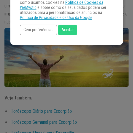
como usamos cookies na
Política de Cookies da
uma autoconfiança ímpar, característica tão marcante que pouco
WeMystic
e sobre como os seus dados podem ser
utilizados para a personalização de anúncios na
importa a opinião das outras pessoas – ele sabe do que é capaz e
Política de Privacidade e de Uso da Google
.
nada nem ninguém o fará pensar diferente.
Gerir preferências
Aceitar
Veja também:
Horóscopo Diário para Escorpião
Horóscopo Semanal para Escorpião