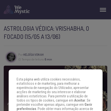
ASTROLOGIA VÉDICA: VRISHABHA, O
FOCADO (15/05 A 13/06)
Por
HELOÍSA VON AH
Tempo de leitura:
6 min
Esta página web utiliza cookies necessários,
estatísticos e de marketing, para melhorar a
experiência de navegação do Utilizador, apresentar
acções de marketing do seu interesse e elaborar
análises estatísticas. Para permitir a utilização de
todos os tipos de cookies, carregue em
Aceitar
. Se
pretender escolher apenas alguns, carregue em
Gerir
preferências
. Pode obter mais informação acerca de