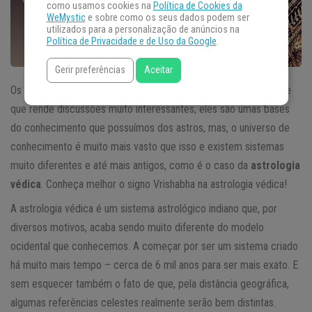
como usamos cookies na
Política de Cookies da
WeMystic
e sobre como os seus dados podem ser
utilizados para a personalização de anúncios na
Política de Privacidade e de Uso da Google
.
Gerir preferências
Aceitar
Os
signos do zodíaco
são realmente um assunto muito popular e
que rende discussões muito interessantes, eles são umas bases
do conhecimento que possuímos dos astros, mas, o universo de
conhecimento é muito mais vasto que isso e existem sistemas
muito diferentes e até mais antigos, como é o caso da
astrologia
védica
. Conheça melhor o signo Vrishabha na astrologia védica!
A astrologia védica é um sistema astrológico indiano que, por
diversos motivos, acaba sendo muito diferente do modelo
ocidental que conhecemos. A começar por ser um sistema criado
há muito mais tempo – cerca de 6 mil anos para ser mais exato. E
sem esquecer também o fato de que, pela distância geográfica,
algumas referências celestes realmente serão bem distintas.