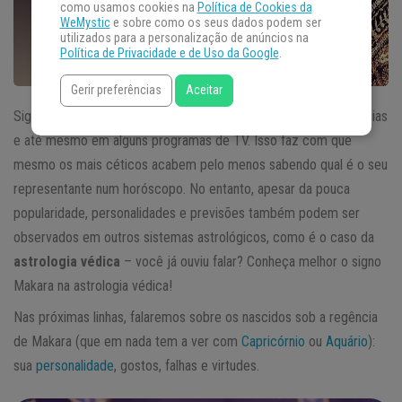
como usamos cookies na
Política de Cookies da
WeMystic
e sobre como os seus dados podem ser
utilizados para a personalização de anúncios na
Política de Privacidade e de Uso da Google
.
Gerir preferências
Aceitar
Signos estão presentes nos jornais, nos principais sites de notícias
e até mesmo em alguns programas de TV. Isso faz com que
mesmo os mais céticos acabem pelo menos sabendo qual é o seu
representante num horóscopo. No entanto, apesar da pouca
popularidade, personalidades e previsões também podem ser
observados em outros sistemas astrológicos, como é o caso da
astrologia védica
– você já ouviu falar? Conheça melhor o signo
Makara na astrologia védica!
Nas próximas linhas, falaremos sobre os nascidos sob a regência
de Makara (que em nada tem a ver com
Capricórnio
ou
Aquário
):
sua
personalidade
, gostos, falhas e virtudes.