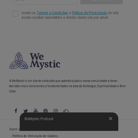
A WeMystic é um site de conteúdos que poderão ajudar a nossa comunidade a tomar
decisões mais conscientes e fundamentadas na área da Astrologia, Espiritualidade e Bem-
Estar.
WeMystic Podcast
WeMystic Podcast
Quem somos
Política de Privacidade
Condições gerais de utilização
Política de Utilização de Cookies