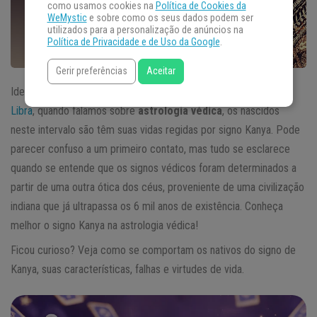
como usamos cookies na
Política de Cookies da
WeMystic
e sobre como os seus dados podem ser
utilizados para a personalização de anúncios na
Política de Privacidade e de Uso da Google
.
Gerir preferências
Aceitar
Identificado por nós, ocidentais, como um signo entre
Virgem
e
Libra
, quando falamos sobre
astrologia védica
, os nascidos
neste intervalo são têm suas vidas regidas por signo Kanya. Pode
parecer confuso a um primeiro contato, mas tudo se esclarece
quando se entende que os signos védicos foram determinados a
partir de uma outra ótica dos céus, proveniente de uma civilização
indiana que já ultrapassa os 6 mil anos de existência. Conheça
melhor o signo Kanya na astrologia védica!
Ficou curioso? Veja como se comportam os nativos do signo de
Kanya, suas características, falhas e virtudes de vida.