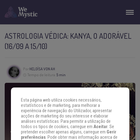
ASTROLOGIA VÉDICA: KANYA, O ADORÁVEL
(16/09 A 15/10)
Por
HELOÍSA VON AH
Tempo de leitura:
5 min
Esta página web utiliza cookies necessários,
estatísticos e de marketing, para melhorar a
experiência de navegação do Utilizador, apresentar
acções de marketing do seu interesse e elaborar
análises estatísticas. Para permitir a utilização de
todos os tipos de cookies, carregue em
Aceitar
. Se
pretender escolher apenas alguns, carregue em
Gerir
preferências
. Pode obter mais informação acerca de