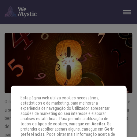
Esta página web utiliza cookies necessários,
O número 8 representa na Numerologia a vitória, a prosperidade e
estatísticos e de marketing, para melhorar a
experiência de navegação do Utilizador, apresentar
a superação. Este algarismo representa pessoas que sabem gerir
acções de marketing do seu interesse e elaborar
bem o seu dinheiro e o seu poder. São responsáveis, adoradores
análises estatísticas. Para permitir a utilização de
todos os tipos de cookies, carregue em
Aceitar
. Se
de bens materiais e do reconhecimento do seu poder. Seu
pretender escolher apenas alguns, carregue em
Gerir
caminho mostra como ele se dedicou e se transformou para
preferências
. Pode obter mais informação acerca de