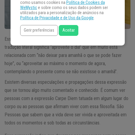
como usamos cookies na
Política de Cookies da
WeMystic
e sobre como os seus dados podem ser
utilizados para a personalização de anúncios na
Política de Privacidade e de Uso da Google
.
Gerir preferências
Aceitar
Essa expressão se tornou muito comum entre os latinos, a
tradução literal significa “aproveite o dia” que em muito está
relacionada com “não deixar para amanhã o que se pode fazer
hoje”, ou “aproveitar ao máximo o momento de agora,
contemplando o presente como se não existisse o amanhã”.
Existem diversas especulações e propagações dessa expressão
que se tornou algo muito comentado e conhecido. É comum ver
pessoas com a expressão Carpe Diem tatuada em algum lugar do
corpo ou ao pessoas que afirmam viver com essa filosofia. São
Pessoas que sabem que a vida deve ser vivida e aproveitada em
todos os momentos e sob todas as circunstâncias.