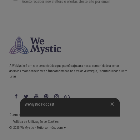
A WeMystic é um site de conteúdos que poderão ajudar a nossa comunidade a tomar
decisões mais conscientes e fundamentadas na área da Astrologia, Espiritualidade e Bem-
Estar.
WeMystic Podcast
WeMystic Podcast
Quem somos
Política de Privacidade
Condições gerais de utilização
Política de Utilização de Cookies
© 2025 WeMystic - Feito por nós, com ♥