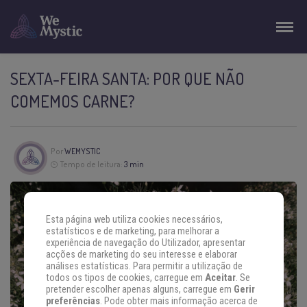
SEXTA-FEIRA SANTA: POR QUE NÃO
COMEMOS CARNE?
Por
WEMYSTIC
Tempo de leitura:
3 min
Esta página web utiliza cookies necessários,
estatísticos e de marketing, para melhorar a
experiência de navegação do Utilizador, apresentar
acções de marketing do seu interesse e elaborar
análises estatísticas. Para permitir a utilização de
todos os tipos de cookies, carregue em
Aceitar
. Se
pretender escolher apenas alguns, carregue em
Gerir
preferências
. Pode obter mais informação acerca de