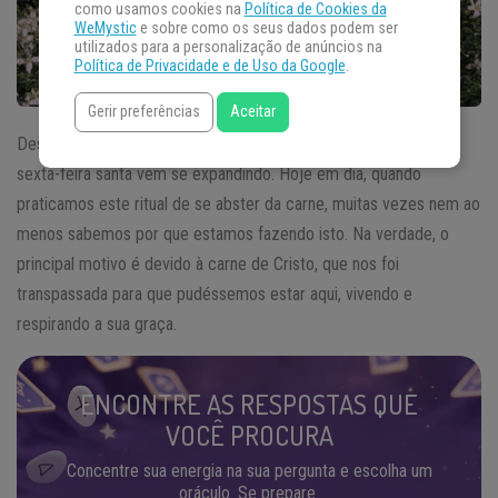
como usamos cookies na
Política de Cookies da
WeMystic
e sobre como os seus dados podem ser
utilizados para a personalização de anúncios na
Política de Privacidade e de Uso da Google
.
Gerir preferências
Aceitar
Desde a antiguidade, o costume de não comer carne durante a
sexta-feira santa vem se expandindo. Hoje em dia, quando
praticamos este ritual de se abster da carne, muitas vezes nem ao
menos sabemos por que estamos fazendo isto. Na verdade, o
principal motivo é devido à carne de Cristo, que nos foi
transpassada para que pudéssemos estar aqui, vivendo e
respirando a sua graça.
ENCONTRE AS RESPOSTAS QUE
VOCÊ PROCURA
Concentre sua energia na sua pergunta e escolha um
oráculo. Se prepare.