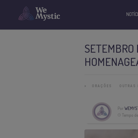
NOTÍC
SETEMBRO É
HOMENAGEA
»
ORAÇÕES
OUTRAS 
Por
WEMYS
Tempo de 