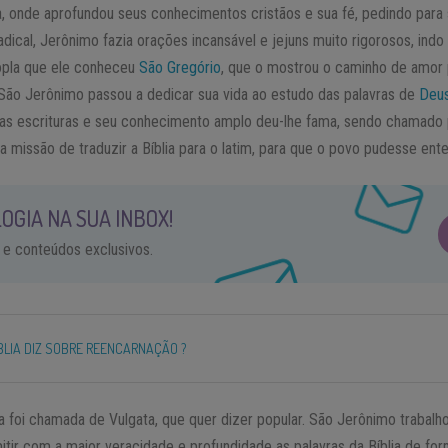
a, onde aprofundou seus conhecimentos cristãos e sua fé, pedindo para 
ical, Jerônimo fazia orações incansável e jejuns muito rigorosos, indo
nopla que ele conheceu
São Gregório
, que o mostrou o caminho de amor 
, São Jerônimo passou a dedicar sua vida ao estudo das palavras de
Deu
as escrituras e seu conhecimento amplo deu-lhe fama, sendo chamad
a missão de traduzir a Bíblia para o latim, para que o povo pudesse ente
OGIA NA SUA INBOX!
 e conteúdos exclusivos.
ÍBLIA DIZ SOBRE REENCARNAÇÃO ?
ia foi chamada de Vulgata, que quer dizer popular. São Jerônimo trabal
mitir com a maior veracidade e profundidade as palavras da Bíblia de 