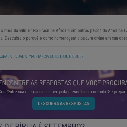
é o
mês da Bíblia
? No Brasil, na África e em outros países da América 
da. Descubra o porquê e como homenagear a palavra divina em sua casa
SAGRADA - QUAL A IMPORTÂNCIA DO ESTUDO BÍBLICO?
ENCONTRE AS RESPOSTAS QUE VOCÊ PROCUR
Concentre sua energia na sua pergunta e escolha um oráculo. Se prepare
DESCUBRA AS RESPOSTAS
S DE BÍBLIA É SETEMBRO?