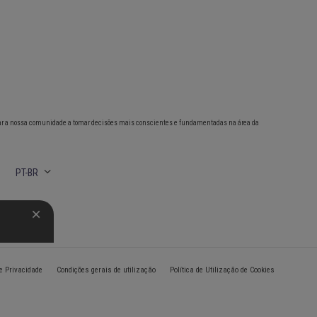
ar a nossa comunidade a tomar decisões mais conscientes e fundamentadas na área da
PT-BR
de Privacidade
Condições gerais de utilização
Política de Utilização de Cookies