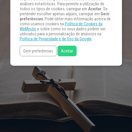
análises estatísticas. Para permitir a utilização de
todos os tipos de cookies, carregue em
Aceitar
. Se
pretender escolher apenas alguns, carregue em
Gerir
preferências
. Pode obter mais informação acerca de
como usamos cookies na
Política de Cookies da
WeMystic
e sobre como os seus dados podem ser
utilizados para a personalização de anúncios na
Política de Privacidade e de Uso da Google
.
Gerir preferências
Aceitar