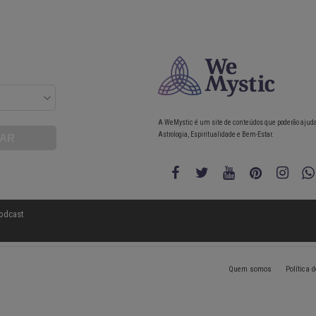
A WeMystic é um site de conteúdos que poderão ajud
Astrologia, Espiritualidade e Bem-Estar.
odcast
Quem somos
Política 