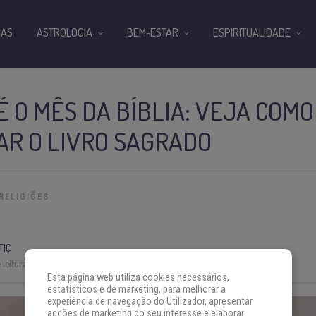
IAS
ASTROLOGIA
BEM-ESTAR
ESPIRITUALIDADE
 O MÊS DA BÍBLIA: VEJA COMO
R O LIVRO SAGRADO
RELIGIÕES
TIC
leitura:
4 min
Esta página web utiliza cookies necessários,
estatísticos e de marketing, para melhorar a
experiência de navegação do Utilizador, apresentar
acções de marketing do seu interesse e elaborar