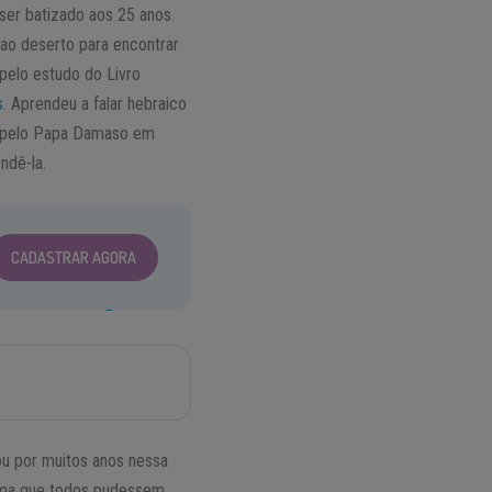
ser batizado aos 25 anos.
 ao deserto para encontrar
pelo estudo do Livro
s
. Aprendeu a falar hebraico
o pelo Papa Damaso em
ndê-la.
CADASTRAR AGORA
hou por muitos anos nessa
forma que todos pudessem