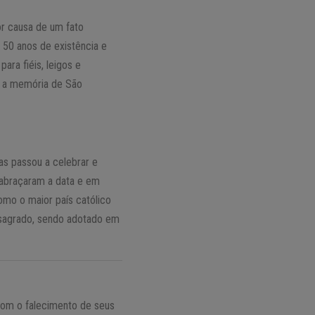
or causa de um fato
 50 anos de existência e
ara fiéis, leigos e
a a memória de São
as passou a celebrar e
 abraçaram a data e em
omo o maior país católico
o sagrado, sendo adotado em
 Com o falecimento de seus