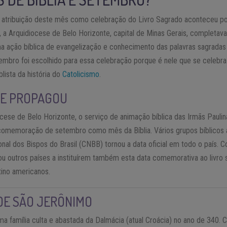
a atribuição deste mês como celebração do Livro Sagrado aconteceu p
, a Arquidiocese de Belo Horizonte, capital de Minas Gerais, completava
a ação bíblica de evangelização e conhecimento das palavras sagradas p
mbro foi escolhido para essa celebração porque é nele que se celebr
lista da história do
Catolicismo
.
SE PROPAGOU
ocese de Belo Horizonte, o serviço de animação bíblica das Irmãs Paulin
 comemoração de setembro como mês da Bíblia. Vários grupos bíblicos
nal dos Bispos do Brasil (CNBB) tornou a data oficial em todo o país. C
ciou outros países a instituírem também esta data comemorativa ao livr
tino americanos.
DE SÃO JERÔNIMO
 família culta e abastada da Dalmácia (atual Croácia) no ano de 340.