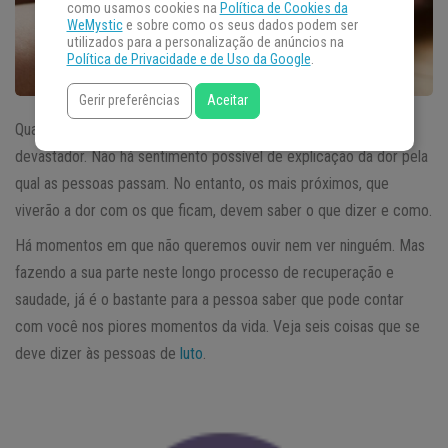
como usamos cookies na
Política de Cookies da
WeMystic
e sobre como os seus dados podem ser
utilizados para a personalização de anúncios na
Política de Privacidade e de Uso da Google
.
Gerir preferências
Aceitar
Quando algum familiar, amigo ou simples conhecido morre, é
devastador. Não há sentimento possível de explicação da dor pela
qual as pessoas passam. No entanto, os mais próximos, que
viverão a dor com os que ficam, devem saber o que dizer e como.
Há momentos em que não queremos ouvir nem ver ninguém. Mas
fazendo a sua parte neste longo processo de recuperação e
saudade, já é o bastante para a pessoa saber que pode contar
com você nos piores momentos da vida. Veja seis coisas que se
deve dizer às pessoas de
luto
.