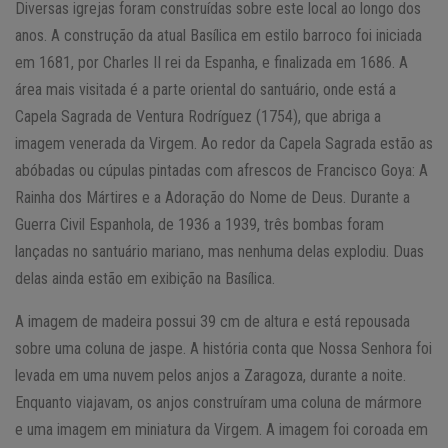
Diversas igrejas foram construídas sobre este local ao longo dos
anos. A construção da atual Basílica em estilo barroco foi iniciada
em 1681, por Charles II rei da Espanha, e finalizada em 1686. A
área mais visitada é a parte oriental do santuário, onde está a
Capela Sagrada de Ventura Rodríguez (1754), que abriga a
imagem venerada da Virgem. Ao redor da Capela Sagrada estão as
abóbadas ou cúpulas pintadas com afrescos de Francisco Goya: A
Rainha dos Mártires e a Adoração do Nome de Deus. Durante a
Guerra Civil Espanhola, de 1936 a 1939, três bombas foram
lançadas no santuário mariano, mas nenhuma delas explodiu. Duas
delas ainda estão em exibição na Basílica.
A imagem de madeira possui 39 cm de altura e está repousada
sobre uma coluna de jaspe. A história conta que Nossa Senhora foi
levada em uma nuvem pelos anjos a Zaragoza, durante a noite.
Enquanto viajavam, os anjos construíram uma coluna de mármore
e uma imagem em miniatura da Virgem. A imagem foi coroada em