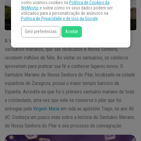
como usamos cookies na
Política de Cookies da
WeMystic
e sobre como os seus dados podem ser
utilizados para a personalização de anúncios na
Política de Privacidade e de Uso da Google
.
Gerir preferências
Aceitar
A Virgem Maria possui muitos adoradores pelo mundo e os
santuários marianos, que são dedicados à Nossa Senhora,
recebem milhões de fiéis. Ao visitar os santuários, os católicos
aproveitam para praticar sua fé e conhecer lugares novos. O
Santuário Mariano de Nossa Senhora do Pilar, localizado na cidade
espanhola de Zaragoza, possui o maior templo barroco da
Espanha. Acredita-se que foi o primeiro santuário mariano de toda
a cristandade, uma vez que nele se conserva o pilar que foi
entregue pela
Virgem Maria
em vida ao apóstolo Tiago, no ano 40
dC. Conheça um pouco mais sobre a história do Santuário Mariano
de Nossa Senhora do Pilar e seu processo de consagração.